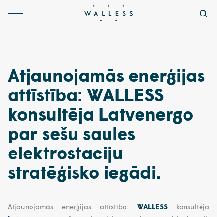
Atjaunojamās enerģijas
attīstība: WALLESS
konsultēja Latvenergo
par sešu saules
elektrostaciju
stratēģisko iegādi.
Atjaunojamās enerģijas attīstība:
WALLESS
konsultēja