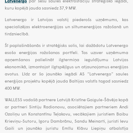
Latvenergo
par sešu saules elektrostaciju stratēģisko iegādi,
kuru kopējā jauda sasniedz 37,9 MW.
Latvenergo ir Latvijas valstij piederošs uzņēmums, kas
specializējas elektroenerģijas un siltumenerģijas ražošanā un
tirdzniecībā.
Šī paplašināšanās ir stratēģisks solis, lai dažādotu Latvenergo
esošo enerģijas ražošanas portfeli. Tas uzsver uzņēmuma
apņemšanos palielināt ilgtermiņa ieguldījumu Latvijas
ekonomikā, izmantojot ilgtspējīgus un atjaunojamus enerģijas
avotus. Līdz ar šo jaunāko iegādi AS “Latvenergo” saules
enerģijas projektu kopējā jauda Baltijas valstīs tagad sasniedz
400 MW.
WALLESS vadošā partnere Latvijā Kristīne Gaigule-Šāvēja kopā
ar partneri Sintiju Radionovu, asociētajiem partneriem Andi
Ozoliņu un Konstantīnu Teļakovu, vecākajiem juristiem Baibu
Krieviņu-Sutoru, Igoru Dambrānu, Sandu Meinarti, juristi Ievu
Gaili un jaunāko juristu Emīlu Klāvu Liepiņu atbalstīja