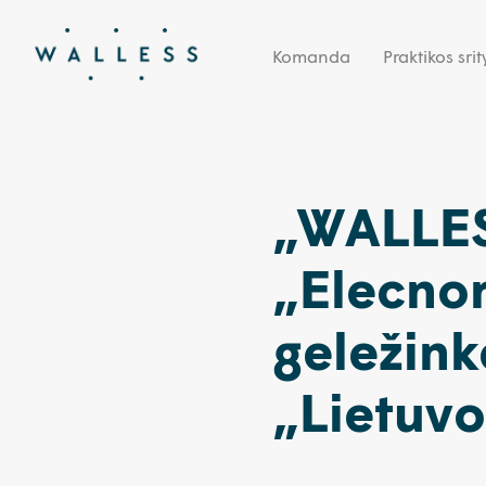
Komanda
Praktikos srit
„WALLES
„Elecnor
geležink
„Lietuvo