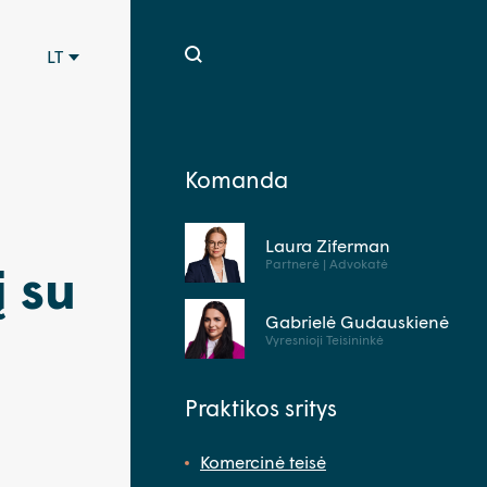
LT
Komanda
Laura Ziferman
Partnerė | Advokatė
į su
Gabrielė Gudauskienė
Vyresnioji Teisininkė
Praktikos sritys
Komercinė teisė