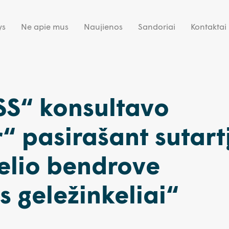
ys
Ne apie mus
Naujienos
Sandoriai
Kontaktai
S“ konsultavo
“ pasirašant sutart
elio bendrove
s geležinkeliai“