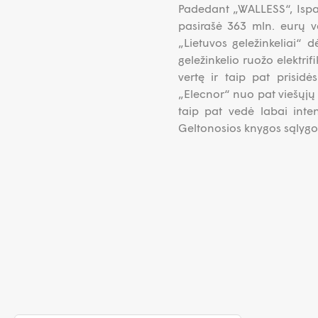
Padedant „WALLESS“, Ispa
pasirašė 363 mln. eurų ve
„Lietuvos geležinkeliai“ d
geležinkelio ruožo elektri
vertę ir taip pat prisi
„Elecnor“ nuo pat viešųjų 
taip pat vedė labai inten
Geltonosios knygos sąlygo