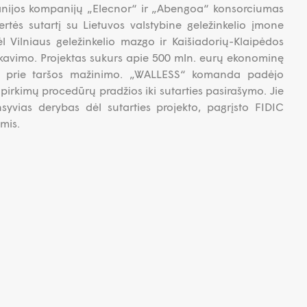
nijos kompanijų „Elecnor“ ir „Abengoa“ konsorciumas
rtės sutartį su Lietuvos valstybine geležinkelio įmone
ėl Vilniaus geležinkelio mazgo ir Kaišiadorių-Klaipėdos
fikavimo. Projektas sukurs apie 500 mln. eurų ekonominę
dės prie taršos mažinimo. „WALLESS“ komanda padėjo
pirkimų procedūrų pradžios iki sutarties pasirašymo. Jie
syvias derybas dėl sutarties projekto, pagrįsto FIDIC
mis.