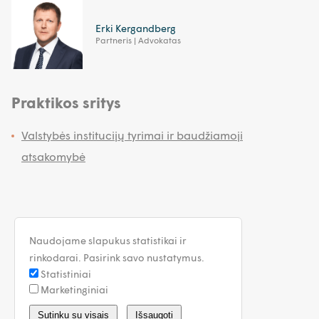
Erki Kergandberg
Partneris | Advokatas
Praktikos sritys
Valstybės institucijų tyrimai ir baudžiamoji
atsakomybė
Naudojame slapukus statistikai ir
rinkodarai. Pasirink savo nustatymus.
Statistiniai
Marketinginiai
lithuania@walless.com
Sutinku su visais
Išsaugoti