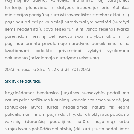
nagrinėjimo dalyką. Asmenys, manantys, jog Valstybinės
teritorijų planavimo ir statybos inspekcijos prie Aplinkos
ministerijos pareigūnų surašyti savavališkos statybos aktai ir jų
pagrindu priimti privalomieji nurodymai yra neteisėti (surašyti
jiems nepagrįstai), savo teises turi ginti ginčo teisenos tvarka
pareikšdami ieškinį dėl savavališkos statybos akto ir jo
pagrindu priimto privalomojo nurodymo panaikinimo, o ne
kvestionuoti pateikto priverstinai vykdyti vykdomojo
dokumento (privalomojo nurodymo) teisėtumą.
2023 m. vasario 23 d. Nr. 3K-3-36-701/2023
Skaitykite daugiau
Nagrinėdamas bendrosios jungtinės nuosavybės padalijimo
natūra prioritetiškumo klausimą, kasacinis teismas nurodė, jog
santuokoje įgytas turtas nedalijamas natūra tik esant
pakankamai rimtam pagrindui, t. y. dėl objektyvaus pobūdžio
veiksnių (darančių padalijimą natūra negalimą) arba
subjektyvaus pobūdžio aplinkybių (dėl kurių turto padalijimas