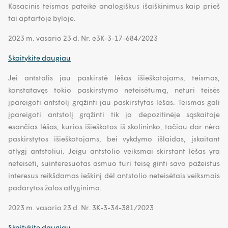
Kasacinis teismas pateikė analogiškus išaiškinimus kaip prieš
tai aptartoje byloje.
2023 m. vasario 23 d. Nr. e3K-3-17-684/2023
Skaitykite daugiau
Jei antstolis jau paskirstė lėšas išieškotojams, teismas,
konstatavęs tokio paskirstymo neteisėtumą, neturi teisės
įpareigoti antstolį grąžinti jau paskirstytas lėšas. Teismas gali
įpareigoti antstolį grąžinti tik jo depozitinėje sąskaitoje
esančias lėšas, kurios išieškotos iš skolininko, tačiau dar nėra
paskirstytos išieškotojams, bei vykdymo išlaidas, įskaitant
atlygį antstoliui. Jeigu antstolio veiksmai skirstant lėšas yra
neteisėti, suinteresuotas asmuo turi teisę ginti savo pažeistus
interesus reikšdamas ieškinį dėl antstolio neteisėtais veiksmais
padarytos žalos atlyginimo.
2023 m. vasario 23 d. Nr. 3K-3-34-381/2023
Skaitykite daugiau