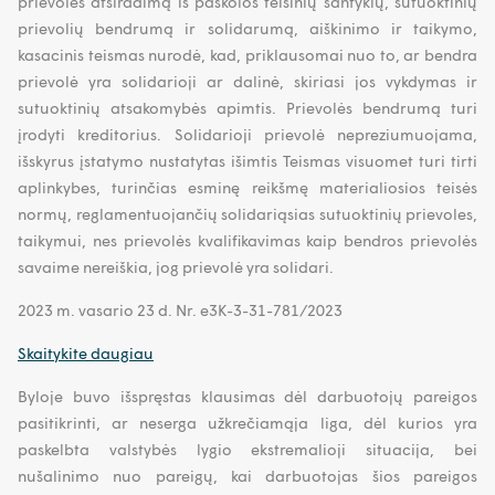
prievolės atsiradimą iš paskolos teisinių santykių, sutuoktinių
prievolių bendrumą ir solidarumą, aiškinimo ir taikymo,
kasacinis teismas nurodė, kad, priklausomai nuo to, ar bendra
prievolė yra solidarioji ar dalinė, skiriasi jos vykdymas ir
sutuoktinių atsakomybės apimtis. Prievolės bendrumą turi
įrodyti kreditorius. Solidarioji prievolė nepreziumuojama,
išskyrus įstatymo nustatytas išimtis Teismas visuomet turi tirti
aplinkybes, turinčias esminę reikšmę materialiosios teisės
normų, reglamentuojančių solidariąsias sutuoktinių prievoles,
taikymui, nes prievolės kvalifikavimas kaip bendros prievolės
savaime nereiškia, jog prievolė yra solidari.
2023 m. vasario 23 d. Nr. e3K-3-31-781/2023
Skaitykite daugiau
Byloje buvo išspręstas klausimas dėl darbuotojų pareigos
pasitikrinti, ar neserga užkrečiamąja liga, dėl kurios yra
paskelbta valstybės lygio ekstremalioji situacija, bei
nušalinimo nuo pareigų, kai darbuotojas šios pareigos