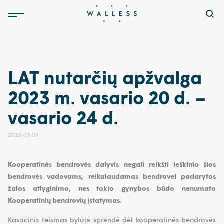
LAT nutarčių apžvalga
2023 m. vasario 20 d. –
vasario 24 d.
2023 03 06
Kooperatinės bendrovės dalyvis negali reikšti ieškinio šios
bendrovės vadovams, reikalaudamas bendrovei padarytos
žalos atlyginimo, nes tokio gynybos būdo nenumato
Kooperatinių bendrovių įstatymas.
Kasacinis teismas byloje sprendė dėl kooperatinės bendrovės