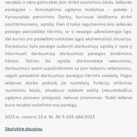
nevykdo ir nėra galimybės jam dirbti nuotoliniu būdu. Ieškovės
pareigybė – ikimokyklinio ugdymo mokytoja – pateko į
Vyriausybės patvirtinto Darbų, kuriuose leidžiama dirbti
pasitikrinusiems, sąrašą. Vien iš tokio reguliavimo kilo ieškovės
pareiga periodiškai tikrintis, ar ji neserga užkrečiamąja liga,
dėl kurios yra paskelbta valstybės lygio ekstremalioji situacija.
Darbdaviui kyla pareiga sudaryti darbuotojų sąrašą ir apie jį
informuoti darbuotoją darbuotojo pareigos išviešinimo
tikslais. Tačiau šio sąrašo darbovietėje nebuvimas,
darbuotojui esant supažindintam su jam taikomu reikalavimu,
negali panaikinti darbuotojo pareigos tikrintis sveikatą. Pagal
ieškovės darbo pobūdį jai nustatytų funkcijų atlikimas
nuotoliniu būdu, atsakovui vykdant veiklą (nesustabdžius
ugdymo proceso įstaigoje), nebuvo įmanomas. Todėl ieškovė
buvo teisėtai nušalinta nuo pareigų.
2023 m. vasario 23 d. Nr. 3K-3-103-684/2023
Skaitykite daugiau