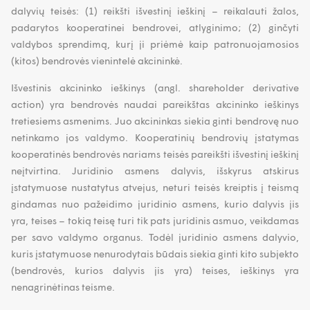
dalyvių teisės: (1) reikšti išvestinį ieškinį – reikalauti žalos,
padarytos kooperatinei bendrovei, atlyginimo; (2) ginčyti
valdybos sprendimą, kurį ji priėmė kaip patronuojamosios
(kitos) bendrovės vienintelė akcininkė.
Išvestinis akcininko ieškinys (angl. shareholder derivative
action) yra bendrovės naudai pareikštas akcininko ieškinys
tretiesiems asmenims. Juo akcininkas siekia ginti bendrovę nuo
netinkamo jos valdymo. Kooperatinių bendrovių įstatymas
kooperatinės bendrovės nariams teisės pareikšti išvestinį ieškinį
neįtvirtina. Juridinio asmens dalyvis, išskyrus atskirus
įstatymuose nustatytus atvejus, neturi teisės kreiptis į teismą
gindamas nuo pažeidimo juridinio asmens, kurio dalyvis jis
yra, teises – tokią teisę turi tik pats juridinis asmuo, veikdamas
per savo valdymo organus. Todėl juridinio asmens dalyvio,
kuris įstatymuose nenurodytais būdais siekia ginti kito subjekto
(bendrovės, kurios dalyvis jis yra) teises, ieškinys yra
nenagrinėtinas teisme.