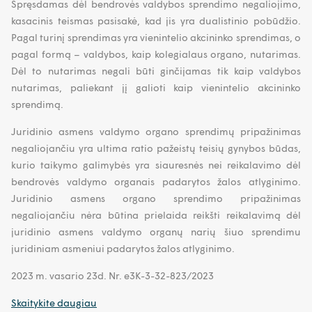
Spręsdamas dėl bendrovės valdybos sprendimo negaliojimo,
kasacinis teismas pasisakė, kad jis yra dualistinio pobūdžio.
Pagal turinį sprendimas yra vienintelio akcininko sprendimas, o
pagal formą – valdybos, kaip kolegialaus organo, nutarimas.
Dėl to nutarimas negali būti ginčijamas tik kaip valdybos
nutarimas, paliekant jį galioti kaip vienintelio akcininko
sprendimą.
Juridinio asmens valdymo organo sprendimų pripažinimas
negaliojančiu yra ultima ratio pažeistų teisių gynybos būdas,
kurio taikymo galimybės yra siauresnės nei reikalavimo dėl
bendrovės valdymo organais padarytos žalos atlyginimo.
Juridinio asmens organo sprendimo pripažinimas
negaliojančiu nėra būtina prielaida reikšti reikalavimą dėl
juridinio asmens valdymo organų narių šiuo sprendimu
juridiniam asmeniui padarytos žalos atlyginimo.
2023 m. vasario 23d. Nr. e3K-3-32-823/2023
Skaitykite daugiau