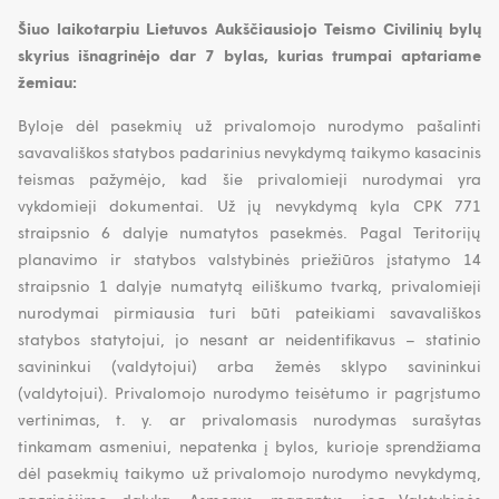
Šiuo laikotarpiu Lietuvos Aukščiausiojo Teismo Civilinių bylų
skyrius išnagrinėjo dar 7 bylas, kurias trumpai aptariame
žemiau:
Byloje dėl pasekmių už privalomojo nurodymo pašalinti
savavališkos statybos padarinius nevykdymą taikymo kasacinis
teismas pažymėjo, kad šie privalomieji nurodymai yra
vykdomieji dokumentai. Už jų nevykdymą kyla CPK 771
straipsnio 6 dalyje numatytos pasekmės. Pagal Teritorijų
planavimo ir statybos valstybinės priežiūros įstatymo 14
straipsnio 1 dalyje numatytą eiliškumo tvarką, privalomieji
nurodymai pirmiausia turi būti pateikiami savavališkos
statybos statytojui, jo nesant ar neidentifikavus – statinio
savininkui (valdytojui) arba žemės sklypo savininkui
(valdytojui). Privalomojo nurodymo teisėtumo ir pagrįstumo
vertinimas, t. y. ar privalomasis nurodymas surašytas
tinkamam asmeniui, nepatenka į bylos, kurioje sprendžiama
dėl pasekmių taikymo už privalomojo nurodymo nevykdymą,