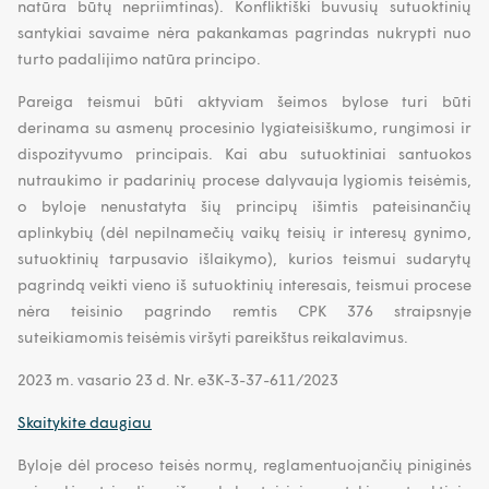
natūra būtų nepriimtinas). Konfliktiški buvusių sutuoktinių
santykiai savaime nėra pakankamas pagrindas nukrypti nuo
turto padalijimo natūra principo.
Pareiga teismui būti aktyviam šeimos bylose turi būti
derinama su asmenų procesinio lygiateisiškumo, rungimosi ir
dispozityvumo principais. Kai abu sutuoktiniai santuokos
nutraukimo ir padarinių procese dalyvauja lygiomis teisėmis,
o byloje nenustatyta šių principų išimtis pateisinančių
aplinkybių (dėl nepilnamečių vaikų teisių ir interesų gynimo,
sutuoktinių tarpusavio išlaikymo), kurios teismui sudarytų
pagrindą veikti vieno iš sutuoktinių interesais, teismui procese
nėra teisinio pagrindo remtis CPK 376 straipsnyje
suteikiamomis teisėmis viršyti pareikštus reikalavimus.
2023 m. vasario 23 d. Nr. e3K-3-37-611/2023
Skaitykite daugiau
Byloje dėl proceso teisės normų, reglamentuojančių piniginės