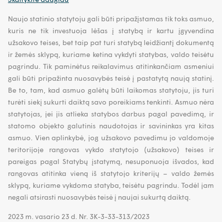
Naujo statinio statytoju gali būti pripažįstamas tik toks asmuo,
kuris ne tik investuoja lėšas į statybą ir kartu įgyvendina
užsakovo teises, bet taip pat turi statybą leidžiantį dokumentą
ir žemės sklypą, kuriame ketina vykdyti statybas, valdo teisėtu
pagrindu. Tik paminėtus reikalavimus atitinkančiam asmeniui
gali būti pripažinta nuosavybės teisė į pastatytą naują statinį.
Be to, tam, kad asmuo galėtų būti laikomas statytoju, jis turi
turėti siekį sukurti daiktą savo poreikiams tenkinti. Asmuo nėra
statytojas, jei jis atlieka statybos darbus pagal pavedimą, ir
statomo objekto galutinis naudotojas ir savininkas yra kitas
asmuo. Vien aplinkybė, jog užsakovo pavedimu jo valdomoje
teritorijoje rangovas vykdo statytojo (užsakovo) teises ir
pareigas pagal Statybų įstatymą, nesuponuoja išvados, kad
rangovas atitinka vieną iš statytojo kriterijų – valdo žemės
sklypą, kuriame vykdoma statyba, teisėtu pagrindu. Todėl jam
negali atsirasti nuosavybės teisė į naujai sukurtą daiktą.
2023 m. vasario 23 d. Nr. 3K-3-33-313/2023