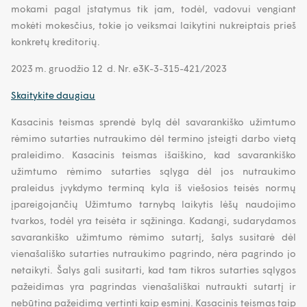
mokami pagal įstatymus tik jam, todėl, vadovui vengiant
mokėti mokesčius, tokie jo veiksmai laikytini nukreiptais prieš
konkretų kreditorių.
2023 m. gruodžio 12 d. Nr. e3K-3-315-421/2023
Skaitykite daugiau
Kasacinis teismas sprendė bylą dėl savarankiško užimtumo
rėmimo sutarties nutraukimo dėl termino įsteigti darbo vietą
praleidimo. Kasacinis teismas išaiškino, kad savarankiško
užimtumo rėmimo sutarties sąlyga dėl jos nutraukimo
praleidus įvykdymo terminą kyla iš viešosios teisės normų
įpareigojančių Užimtumo tarnybą laikytis lėšų naudojimo
tvarkos, todėl yra teisėta ir sąžininga. Kadangi, sudarydamos
savarankiško užimtumo rėmimo sutartį, šalys susitarė dėl
vienašališko sutarties nutraukimo pagrindo, nėra pagrindo jo
netaikyti. Šalys gali susitarti, kad tam tikros sutarties sąlygos
pažeidimas yra pagrindas vienašališkai nutraukti sutartį ir
nebūtina pažeidimą vertinti kaip esminį. Kasacinis teismas taip