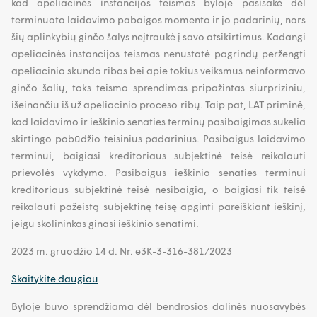
kad apeliacinės instancijos teismas byloje pasisakė dėl
terminuoto laidavimo pabaigos momento ir jo padarinių, nors
šių aplinkybių ginčo šalys neįtraukė į savo atsikirtimus. Kadangi
apeliacinės instancijos teismas nenustatė pagrindų peržengti
apeliacinio skundo ribas bei apie tokius veiksmus neinformavo
ginčo šalių, toks teismo sprendimas pripažintas siurpriziniu,
išeinančiu iš už apeliacinio proceso ribų. Taip pat, LAT priminė,
kad laidavimo ir ieškinio senaties terminų pasibaigimas sukelia
skirtingo pobūdžio teisinius padarinius. Pasibaigus laidavimo
terminui, baigiasi kreditoriaus subjektinė teisė reikalauti
prievolės vykdymo. Pasibaigus ieškinio senaties terminui
kreditoriaus subjektinė teisė nesibaigia, o baigiasi tik teisė
reikalauti pažeistą subjektinę teisę apginti pareiškiant ieškinį,
jeigu skolininkas ginasi ieškinio senatimi.
2023 m. gruodžio 14 d. Nr. e3K-3-316-381/2023
Skaitykite daugiau
Byloje buvo sprendžiama dėl bendrosios dalinės nuosavybės