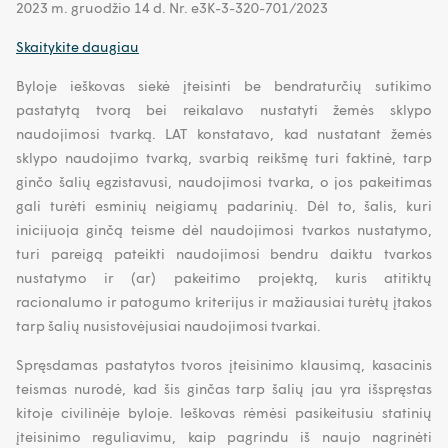
2023 m. gruodžio 14 d. Nr. e3K-3-320-701/2023
Skaitykite daugiau
Byloje ieškovas siekė įteisinti be bendraturčių sutikimo
pastatytą tvorą bei reikalavo nustatyti žemės sklypo
naudojimosi tvarką. LAT konstatavo, kad nustatant žemės
sklypo naudojimo tvarką, svarbią reikšmę turi faktinė, tarp
ginčo šalių egzistavusi, naudojimosi tvarka, o jos pakeitimas
gali turėti esminių neigiamų padarinių. Dėl to, šalis, kuri
inicijuoja ginčą teisme dėl naudojimosi tvarkos nustatymo,
turi pareigą pateikti naudojimosi bendru daiktu tvarkos
nustatymo ir (ar) pakeitimo projektą, kuris atitiktų
racionalumo ir patogumo kriterijus ir mažiausiai turėtų įtakos
tarp šalių nusistovėjusiai naudojimosi tvarkai.
Spręsdamas pastatytos tvoros įteisinimo klausimą, kasacinis
teismas nurodė, kad šis ginčas tarp šalių jau yra išspręstas
kitoje civilinėje byloje. Ieškovas rėmėsi pasikeitusiu statinių
įteisinimo reguliavimu, kaip pagrindu iš naujo nagrinėti