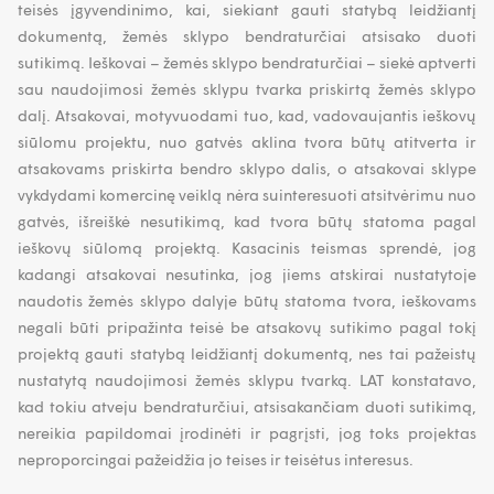
teisės įgyvendinimo, kai, siekiant gauti statybą leidžiantį
dokumentą, žemės sklypo bendraturčiai atsisako duoti
sutikimą. Ieškovai – žemės sklypo bendraturčiai – siekė aptverti
sau naudojimosi žemės sklypu tvarka priskirtą žemės sklypo
dalį. Atsakovai, motyvuodami tuo, kad, vadovaujantis ieškovų
siūlomu projektu, nuo gatvės aklina tvora būtų atitverta ir
atsakovams priskirta bendro sklypo dalis, o atsakovai sklype
vykdydami komercinę veiklą nėra suinteresuoti atsitvėrimu nuo
gatvės, išreiškė nesutikimą, kad tvora būtų statoma pagal
ieškovų siūlomą projektą. Kasacinis teismas sprendė, jog
kadangi atsakovai nesutinka, jog jiems atskirai nustatytoje
naudotis žemės sklypo dalyje būtų statoma tvora, ieškovams
negali būti pripažinta teisė be atsakovų sutikimo pagal tokį
projektą gauti statybą leidžiantį dokumentą, nes tai pažeistų
nustatytą naudojimosi žemės sklypu tvarką. LAT konstatavo,
kad tokiu atveju bendraturčiui, atsisakančiam duoti sutikimą,
nereikia papildomai įrodinėti ir pagrįsti, jog toks projektas
neproporcingai pažeidžia jo teises ir teisėtus interesus.