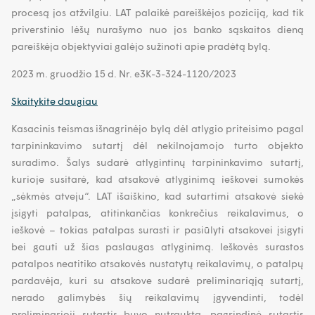
procesą jos atžvilgiu. LAT palaikė pareiškėjos poziciją, kad tik
priverstinio lėšų nurašymo nuo jos banko sąskaitos dieną
pareiškėja objektyviai galėjo sužinoti apie pradėtą bylą.
2023 m. gruodžio 15 d. Nr. e3K-3-324-1120/2023
Skaitykite daugiau
Kasacinis teismas išnagrinėjo bylą dėl atlygio priteisimo pagal
tarpininkavimo sutartį dėl nekilnojamojo turto objekto
suradimo. Šalys sudarė atlygintinų tarpininkavimo sutartį,
kurioje susitarė, kad atsakovė atlyginimą ieškovei sumokės
„sėkmės atveju“. LAT išaiškino, kad sutartimi atsakovė siekė
įsigyti patalpas, atitinkančias konkrečius reikalavimus, o
ieškovė – tokias patalpas surasti ir pasiūlyti atsakovei įsigyti
bei gauti už šias paslaugas atlyginimą. Ieškovės surastos
patalpos neatitiko atsakovės nustatytų reikalavimų, o patalpų
pardavėja, kuri su atsakove sudarė preliminariąją sutartį,
nerado galimybės šių reikalavimų įgyvendinti, todėl
preliminarioji sutartis buvo nutraukta, pagrindinė sutartis