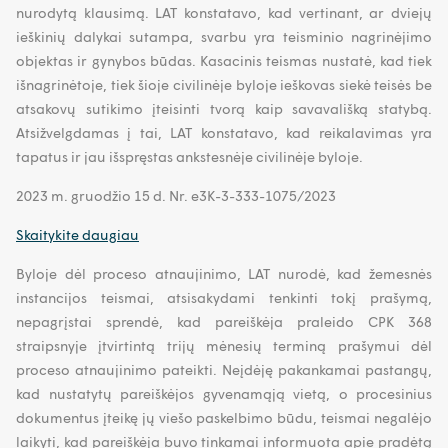
nurodytą klausimą. LAT konstatavo, kad vertinant, ar dviejų
ieškinių dalykai sutampa, svarbu yra teisminio nagrinėjimo
objektas ir gynybos būdas. Kasacinis teismas nustatė, kad tiek
išnagrinėtoje, tiek šioje civilinėje byloje ieškovas siekė teisės be
atsakovų sutikimo įteisinti tvorą kaip savavališką statybą.
Atsižvelgdamas į tai, LAT konstatavo, kad reikalavimas yra
tapatus ir jau išspręstas ankstesnėje civilinėje byloje.
2023 m. gruodžio 15 d. Nr. e3K-3-333-1075/2023
Skaitykite daugiau
Byloje dėl proceso atnaujinimo, LAT nurodė, kad žemesnės
instancijos teismai, atsisakydami tenkinti tokį prašymą,
nepagrįstai sprendė, kad pareiškėja praleido CPK 368
straipsnyje įtvirtintą trijų mėnesių terminą prašymui dėl
proceso atnaujinimo pateikti. Neįdėję pakankamai pastangų,
kad nustatytų pareiškėjos gyvenamąją vietą, o procesinius
dokumentus įteikę jų viešo paskelbimo būdu, teismai negalėjo
laikyti, kad pareiškėja buvo tinkamai informuota apie pradėtą