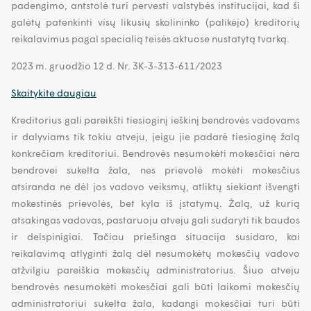
padengimo, antstolė turi pervesti valstybės institucijai, kad ši
galėtų patenkinti visų likusių skolininko (palikėjo) kreditorių
reikalavimus pagal specialią teisės aktuose nustatytą tvarką.
2023 m. gruodžio 12 d. Nr. 3K-3-313-611/2023
Skaitykite daugiau
Kreditorius gali pareikšti tiesioginį ieškinį bendrovės vadovams
ir dalyviams tik tokiu atveju, jeigu jie padarė tiesioginę žalą
konkrečiam kreditoriui. Bendrovės nesumokėti mokesčiai nėra
bendrovei sukelta žala, nes prievolė mokėti mokesčius
atsiranda ne dėl jos vadovo veiksmų, atliktų siekiant išvengti
mokestinės prievolės, bet kyla iš įstatymų. Žalą, už kurią
atsakingas vadovas, pastaruoju atveju gali sudaryti tik baudos
ir delspinigiai. Tačiau priešinga situacija susidaro, kai
reikalavimą atlyginti žalą dėl nesumokėtų mokesčių vadovo
atžvilgiu pareiškia mokesčių administratorius. Šiuo atveju
bendrovės nesumokėti mokesčiai gali būti laikomi mokesčių
administratoriui sukelta žala, kadangi mokesčiai turi būti