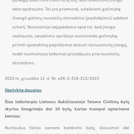
nėra apdrausta. Tai yra priemonė, suteikianti galimybę
išvengti galimų nuostolių atsiradimo (padidėjimo) vykdant
sutartį. Nuomotoja neįspėdama apie tai, kad įranga
nedrausta, neveikimu apribojo nuomininko galimybę
priimti sprendimą papildomai drausti išsinuomotą įrangą,
todėl nuomotojas laikomas prisidėjusiu prie nuostolių
atsiradimo.
2023 m. gruodžio 12 d. Nr. e3K-3-318-313/2023
Skaitykite daugiau
Šiuo laikotarpiu Lietuvos Aukščiausiojo Teismo Civilinių bylų
skyrius išnagrinėjo dar 10 bylų, kurias trumpai aptariame
žemiau:
Nutraukus fizinio asmens bankroto bylą, klausimai dėl