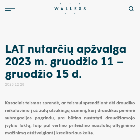
LAT nutarčių apžvalga
2023 m. gruodžio 11 –
gruodžio 15 d.
2023 12 28
Kasacinis teismas sprendė, ar teismui sprendžiant dėl draudiko
reikalavimo į už žalą atsakingą asmenį, kurį draudikas perėmė
subrogacijos pagrindu, yra būtina nustatyti draudžiamojo
įvykio faktą, taip pat vertino priteistino nuostolių atlyginimo
mažinimą atsižvelgiant į kreditoriaus kaltę.