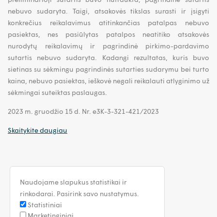
nebuvo sudaryta. Taigi, atsakovės tikslas surasti ir įsigyti
konkrečius reikalavimus atitinkančias patalpas nebuvo
pasiektas, nes pasiūlytas patalpos neatitiko atsakovės
nurodytų reikalavimų ir pagrindinė pirkimo-pardavimo
sutartis nebuvo sudaryta. Kadangi rezultatas, kuris buvo
sietinas su sėkmingu pagrindinės sutarties sudarymu bei turto
kaina, nebuvo pasiektas, ieškovė negali reikalauti atlyginimo už
sėkmingai suteiktas paslaugas.
2023 m. gruodžio 15 d. Nr. e3K-3-321-421/2023
Skaitykite daugiau
Naudojame slapukus statistikai ir
rinkodarai. Pasirink savo nustatymus.
Statistiniai
Marketinginiai