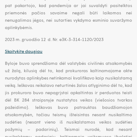
pat pakartojo, kad pandemija ar jai suvaldyti pasitelktos
priemonės pačios savaime negali būti laikomos nei
nenugalimos jėgos, nei sutarties vykdymo esminio suvaržymo
aplinkybėmis.
2023 m. gruodžio 12 d. Nr. e3K-3-314-1120/2023
Skaitykite daugiau
Byloje buvo sprendžiama dėl valstybės civilinės atsakomybės
už žalą, kilusią dėl to, kad prokuroras kaltinamajame akte
nurodytas aplinkybes netinkamai kvalifikavo kaip nusikalstamą
veiką. Ieškovas reikalavo neturtinės žalos atlyginimo dėl to, kad
jis prokuroro buvo nepagrįstai apkaltintas ir perduotas teisti
dėl BK 284 straipsnyje nustatytos veikos (viešosios tvarkos
pažeidimo). Ieškovas buvo patrauktas baudžiamojon
atsakomybėn, tačiau teismų išteisintas nesant nusikaltimo
sudėties (nesant vieno iš nusikalstamos veikos sudėties
požymių – padarinių). Teismai nurodė, kad nesant
nusikalstamų padarinių, kaltinamojo veiksmuose įžvelgtini