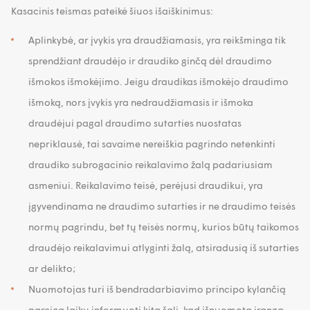
Kasacinis teismas pateikė šiuos išaiškinimus:
Aplinkybė, ar įvykis yra draudžiamasis, yra reikšminga tik
sprendžiant draudėjo ir draudiko ginčą dėl draudimo
išmokos išmokėjimo. Jeigu draudikas išmokėjo draudimo
išmoką, nors įvykis yra nedraudžiamasis ir išmoka
draudėjui pagal draudimo sutarties nuostatas
nepriklausė, tai savaime nereiškia pagrindo netenkinti
draudiko subrogacinio reikalavimo žalą padariusiam
asmeniui. Reikalavimo teisė, perėjusi draudikui, yra
įgyvendinama ne draudimo sutarties ir ne draudimo teisės
normų pagrindu, bet tų teisės normų, kurios būtų taikomos
draudėjo reikalavimui atlyginti žalą, atsiradusią iš sutarties
ar delikto;
Nuomotojas turi iš bendradarbiavimo principo kylančią
pareigą laiku informuoti kitą šalį, kad išnuomota įranga