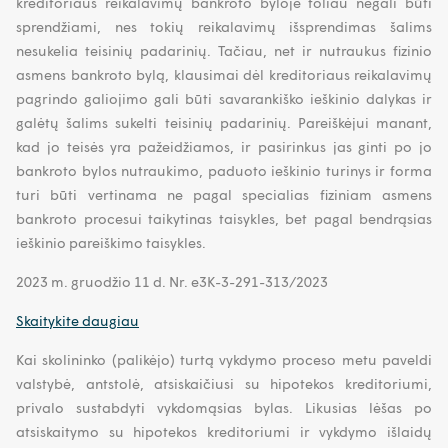
kreditoriaus reikalavimų bankroto byloje toliau negali būti
sprendžiami, nes tokių reikalavimų išsprendimas šalims
nesukelia teisinių padarinių. Tačiau, net ir nutraukus fizinio
asmens bankroto bylą, klausimai dėl kreditoriaus reikalavimų
pagrindo galiojimo gali būti savarankiško ieškinio dalykas ir
galėtų šalims sukelti teisinių padarinių. Pareiškėjui manant,
kad jo teisės yra pažeidžiamos, ir pasirinkus jas ginti po jo
bankroto bylos nutraukimo, paduoto ieškinio turinys ir forma
turi būti vertinama ne pagal specialias fiziniam asmens
bankroto procesui taikytinas taisykles, bet pagal bendrąsias
ieškinio pareiškimo taisykles.
2023 m. gruodžio 11 d. Nr. e3K-3-291-313/2023
Skaitykite daugiau
Kai skolininko (palikėjo) turtą vykdymo proceso metu paveldi
valstybė, antstolė, atsiskaičiusi su hipotekos kreditoriumi,
privalo sustabdyti vykdomąsias bylas. Likusias lėšas po
atsiskaitymo su hipotekos kreditoriumi ir vykdymo išlaidų