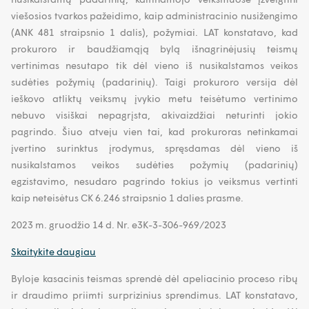
viešosios tvarkos pažeidimo, kaip administracinio nusižengimo
(ANK 481 straipsnio 1 dalis), požymiai. LAT konstatavo, kad
prokuroro ir baudžiamąją bylą išnagrinėjusių teismų
vertinimas nesutapo tik dėl vieno iš nusikalstamos veikos
sudėties požymių (padarinių). Taigi prokuroro versija dėl
ieškovo atliktų veiksmų įvykio metu teisėtumo vertinimo
nebuvo visiškai nepagrįsta, akivaizdžiai neturinti jokio
pagrindo. Šiuo atveju vien tai, kad prokuroras netinkamai
įvertino surinktus įrodymus, spręsdamas dėl vieno iš
nusikalstamos veikos sudėties požymių (padarinių)
egzistavimo, nesudaro pagrindo tokius jo veiksmus vertinti
kaip neteisėtus CK 6.246 straipsnio 1 dalies prasme.
2023 m. gruodžio 14 d. Nr. e3K-3-306-969/2023
Skaitykite daugiau
Byloje kasacinis teismas sprendė dėl apeliacinio proceso ribų
ir draudimo priimti surprizinius sprendimus. LAT konstatavo,