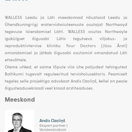
WALLESS Leedu ja Läti meeskonnad nõustasid Leedu ja
Ühendkuningriigi eratervishoiuteenuste osutajat Northwayd
tegevuse laiendamisel Lätti. WALLESS osutas Northwayle
igakülgset õigusabi Lätis tegutseva viljakus- ja
reproduktiivtervise kliiniku Your Doctors (Jūsu Ārsti)
omandamisel ja jätkab õigusabi osutamist omandatud Läti
ettevõttele.
Oleme uhked, et saime lõpule viia ühe paljudest tehingutest
Baltikumi tugevalt reguleeritud tervishoiusektoris. Peamiselt
tegeles selle projektiga advokaat Andis Ozoliņš, kellel on peale
õigusteadusekraadi veel kraad arstiteaduses.
Meeskond
Andis Ozoliņš
Ekspert partner |
Vandeadvokaat