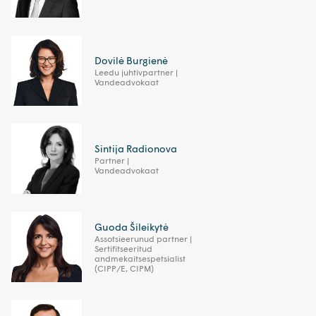
Dovilė Burgienė
Leedu juhtivpartner |
Vandeadvokaat
Sintija Radionova
Partner |
Vandeadvokaat
Guoda Šileikytė
Assotsieerunud partner |
Sertifitseeritud
andmekaitsespetsialist
(CIPP/E, CIPM)