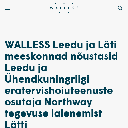
WALLESS Leedu ja Läti
meeskonnad nõustasid
Leedu ja
Ühendkuningriigi
eratervishoiuteenuste
osutaja Northway
tegevuse laienemist
Lätti