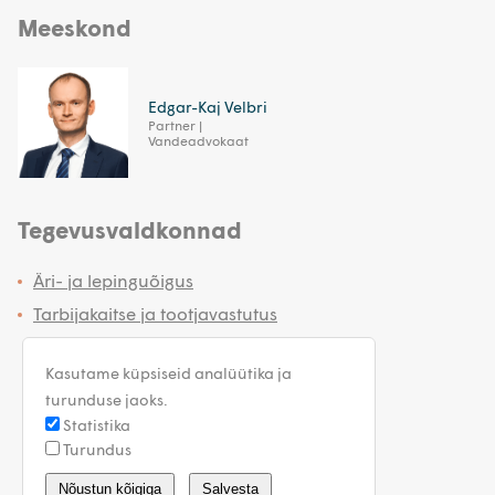
Meeskond
Edgar-Kaj Velbri
Partner |
Vandeadvokaat
Tegevusvaldkonnad
Äri- ja lepinguõigus
Tarbijakaitse ja tootjavastutus
Kasutame küpsiseid analüütika ja
turunduse jaoks.
Statistika
Turundus
estonia@walless.com
Nõustun kõigiga
Salvesta