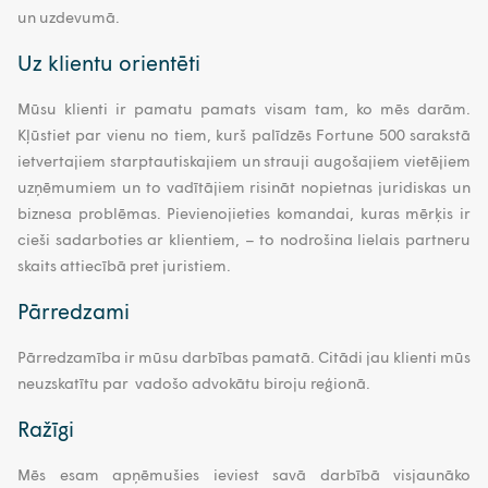
un uzdevumā.
Uz klientu orientēti
Mūsu klienti ir pamatu pamats visam tam, ko mēs darām.
Kļūstiet par vienu no tiem, kurš palīdzēs Fortune 500 sarakstā
ietvertajiem starptautiskajiem un strauji augošajiem vietējiem
uzņēmumiem un to vadītājiem risināt nopietnas juridiskas un
biznesa problēmas. Pievienojieties komandai, kuras mērķis ir
cieši sadarboties ar klientiem, – to nodrošina lielais partneru
skaits attiecībā pret juristiem.
Pārredzami
Pārredzamība ir mūsu darbības pamatā. Citādi jau klienti mūs
neuzskatītu par vadošo advokātu biroju reģionā.
Ražīgi
Mēs esam apņēmušies ieviest savā darbībā visjaunāko