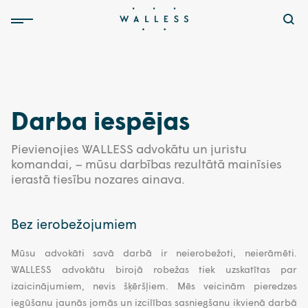
Darba iespējas
Pievienojies WALLESS advokātu un juristu
komandai, – mūsu darbības rezultātā mainīsies
ierastā tiesību nozares ainava.
Bez ierobežojumiem
Mūsu advokāti savā darbā ir neierobežoti, neierāmēti.
WALLESS advokātu birojā robežas tiek uzskatītas par
izaicinājumiem, nevis šķēršļiem. Mēs veicinām pieredzes
iegūšanu jaunās jomās un izcilības sasniegšanu ikvienā darbā