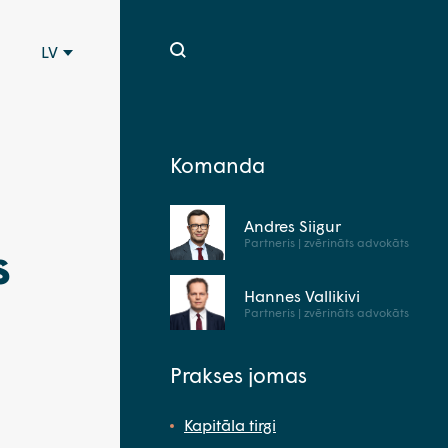
LV
Komanda
Andres Siigur
Partneris | zvērināts advokāts
s
Hannes Vallikivi
Partneris | zvērināts advokāts
Prakses jomas
Kapitāla tirgi