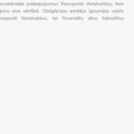
ārvaldnieka pakalpojumus Transpordi Varahaldus, tam
ljonu eiro vērtībā. Obligācijas emitēja Igaunijas valsts
ranspordi Varahaldus, lai finansētu divu lidmašīnu
.