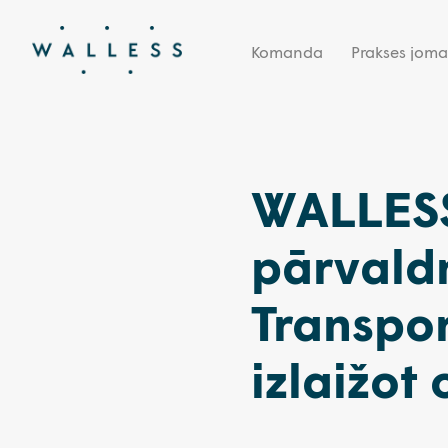
Komanda
Prakses joma
WALLESS
pārvald
Transpo
izlaižot 