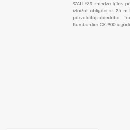
WALLESS sniedza ķīlas p
izlaižot obligācijas 25 mi
pārvaldītājsabiedrība T
Bombardier CRJ900 iegādi