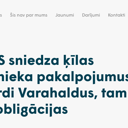
s
Šis nav par mums
Jaunumi
Darījumi
Kontakti
 sniedza ķīlas
nieka pakalpojumu
rdi Varahaldus, tam
obligācijas