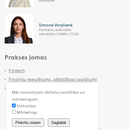
advokāte
Simona Vosylienė
Partnere | zvērināta
advokāte | CAMS | CCAS
Prakses jomas
Fintech
Finanšu regulējums, atbilstības jautājumi
Banku darbība un finanses
Mēs izmantojam sīkfailus analītikai un
mārketingam.
Statistikas
Mārketings
latvia@walless.com
Piekrītu visiem
Saglabāt
Privātuma politika
Vispārīgie noteikumi