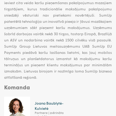
ieviest cita veida karšu pieņemšanas pakalpojumus mazajiem
tirgotājiem, kurus tradicionālie maksājumu pakalpojumu
sniedzēji vēsturiski nav pietiekami novērtējuši. SumUp
patentētā tehnoloģija un inovatīvā pieeja ir ļāvusi mazākajiem
uzņēmumiem sākt pieņemt karšu maksājumus. Uzņēmums
šobrīd darbojas vairāk nekā 30 tirgos, tostarp Eiropā, Brazīlijā
un ASV un nodarbina vairāk nekā 1500 cilvēku visā pasaulē.
SumUp Group Lietuvas meitasuzņēmums UAB SumUp EU
Payments piedāvā karšu lasīšanas lietotni, kas ļauj mobilos
tālruņus un planšetdatorus izmantot kā maksājumu karšu
termināļus un pieņemt klientu maksājumus par minimālām
izmaksām. Lietuvas birojam ir nozīmīga loma SumUp biznesa
attīstīšanā reģionā.
Komanda
Joana Baublytė-
Kulvietė
Partnere | zvērināta