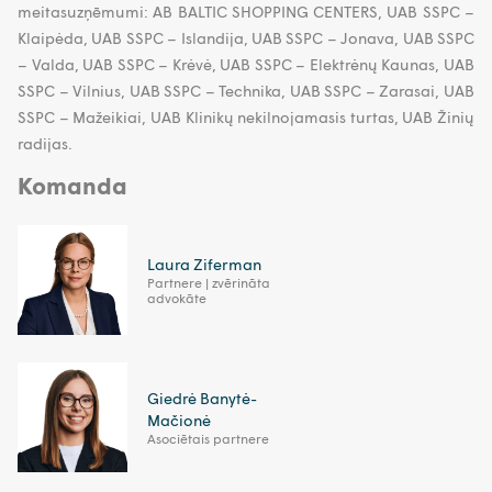
meitasuzņēmumi: AB BALTIC SHOPPING CENTERS, UAB SSPC –
Klaipėda, UAB SSPC – Islandija, UAB SSPC – Jonava, UAB SSPC
– Valda, UAB SSPC – Krėvė, UAB SSPC – Elektrėnų Kaunas, UAB
SSPC – Vilnius, UAB SSPC – Technika, UAB SSPC – Zarasai, UAB
SSPC – Mažeikiai, UAB Klinikų nekilnojamasis turtas, UAB Žinių
radijas.
Komanda
Laura Ziferman
Partnere | zvērināta
advokāte
Giedrė Banytė-
Mačionė
Asociētais partnere