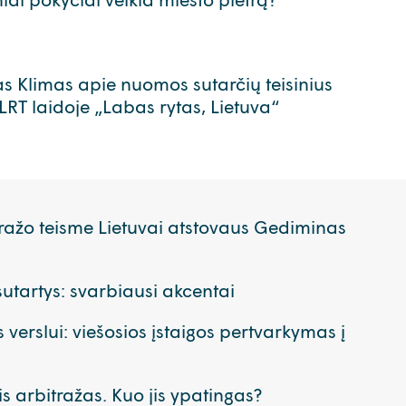
as Klimas apie nuomos sutarčių teisinius
LRT laidoje „Labas rytas, Lietuva“
ražo teisme Lietuvai atstovaus Gediminas
tartys: svarbiausi akcentai
 verslui: viešosios įstaigos pertvarkymas į
ę
s arbitražas. Kuo jis ypatingas?