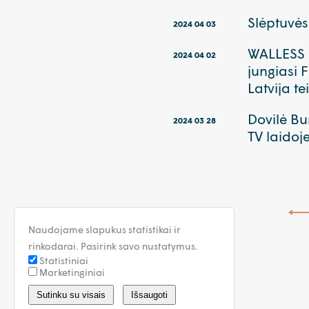
Slėptuvės 
2024 04 03
WALLESS p
2024 04 02
jungiasi 
Latvija t
Dovilė Bu
2024 03 28
TV laidoj
Naudojame slapukus statistikai ir
rinkodarai. Pasirink savo nustatymus.
Statistiniai
Marketinginiai
Sutinku su visais
Išsaugoti