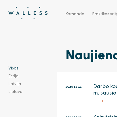
Komanda
Praktikos srit
Naujien
Visos
Estija
Latvija
Darbo kod
2024 12 11
Lietuva
m. sausio 
Kaip teisi