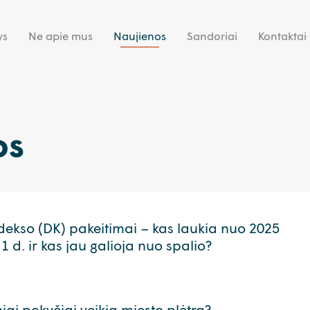
ys
Ne apie mus
Naujienos
Sandoriai
Kontaktai
os
ekso (DK) pakeitimai – kas laukia nuo 2025
1 d. ir kas jau galioja nuo spalio?
niai pokyčiai veikia miesto plėtrą?