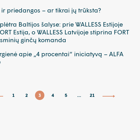
ir priedangos – ar tikrai jų trūksta?
lėtra Baltijos šalyse: prie WALLESS Estijoje
FORT Estija, o WALLESS Latvijoje stiprina FORT
eisminių ginčų komanda
rgienė apie „4 procentai“ iniciatyvą – ALFA
e
1
2
3
4
5
…
21