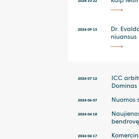
2024 10 22
Dr. Evald
2024 09 13
niuansus 
ICC arbit
2024 07 12
Dominas
Nuomos su
2024 06 07
Naujienos
2024 04 18
bendrov
Komercini
2024 04 17