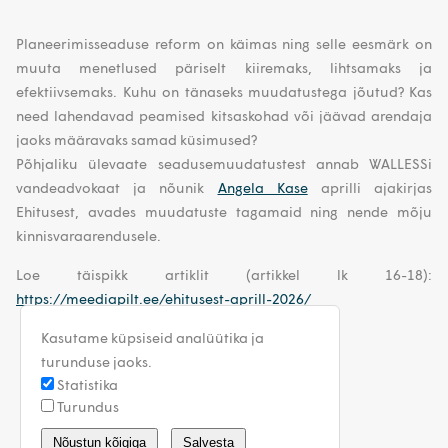
Planeerimisseaduse reform on käimas ning selle eesmärk on
muuta menetlused päriselt kiiremaks, lihtsamaks ja
efektiivsemaks. Kuhu on tänaseks muudatustega jõutud? Kas
need lahendavad peamised kitsaskohad või jäävad arendaja
jaoks määravaks samad küsimused?
Põhjaliku ülevaate seadusemuudatustest annab WALLESSi
vandeadvokaat ja nõunik
Angela Kase
aprilli ajakirjas
Ehitusest, avades muudatuste tagamaid ning nende mõju
kinnisvaraarendusele.
Loe täispikk artiklit (artikkel lk 16-18):
https://meediapilt.ee/ehitusest-aprill-2026/
Kasutame küpsiseid analüütika ja
turunduse jaoks.
Statistika
Turundus
estonia@walless.com
Nõustun kõigiga
Salvesta