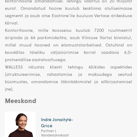
kontorihoone omandamisel. Tehingu väärtus oli 20 miljonit
eurot. Omandatud hoone kuulub kesklinna oluliseimasse
segmenti ja asub otse Eastnine’ile kuuluva Vertase ärikeskuse
kõrval.
Kontorihoone, mille koosseisu kuulub 7200 ruutmeetrit
äripinda ja 66 parkimiskohta, asub Vilniuse Vartai kinnistul,
millel muud hooned on elamuotstarbelised. Ostuhind on
kooskõlas täieliku väljaüürimise korral saadava 6,0-
protsendilise aastatootlusega.
WALLESS nõustas klienti tehingu kõikides aspektides
(struktureerimise, rahastamise ja maksudega seotud
küsimustes, omandamise läbirääkimistel ja allkirjastamisel
jne).
Meeskond
Indrė Jonaitytė-
Gricė
Partner |
Vandeadvokaat