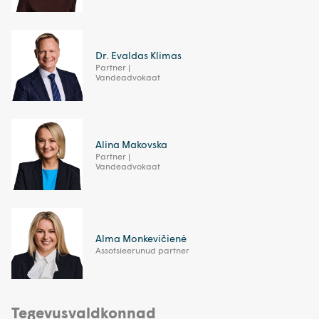
Dr. Evaldas Klimas
Partner |
Vandeadvokaat
Alina Makovska
Partner |
Vandeadvokaat
Alma Monkevičienė
Assotsieerunud partner
Tegevusvaldkonnad