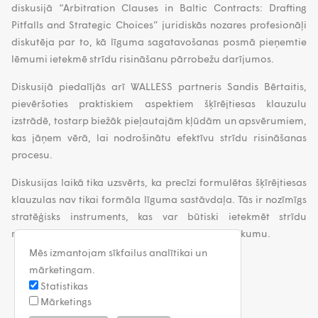
diskusijā “Arbitration Clauses in Baltic Contracts: Drafting
Pitfalls and Strategic Choices” juridiskās nozares profesionāļi
diskutēja par to, kā līguma sagatavošanas posmā pieņemtie
lēmumi ietekmē strīdu risināšanu pārrobežu darījumos.
Diskusijā piedalījās arī WALLESS partneris Sandis Bērtaitis,
pievēršoties praktiskiem aspektiem šķīrējtiesas klauzulu
izstrādē, tostarp biežāk pieļautajām kļūdām un apsvērumiem,
kas jāņem vērā, lai nodrošinātu efektīvu strīdu risināšanas
procesu.
Diskusijas laikā tika uzsvērts, ka precīzi formulētas šķīrējtiesas
klauzulas nav tikai formāla līguma sastāvdaļa. Tās ir nozīmīgs
stratēģisks instruments, kas var būtiski ietekmēt strīdu
risināšanas procesa efektivitāti, izmaksas un iznākumu.
Mēs izmantojam sīkfailus analītikai un
mārketingam.
Statistikas
Mārketings