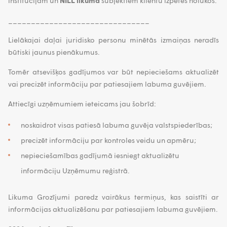
institūcijām un
NILL likuma
subjektiem klientu izpētes nolūkos.
_______________________________
Lielākajai daļai juridisko personu minētās izmaiņas neradīs
būtiski jaunus pienākumus.
Tomēr atsevišķos gadījumos var būt nepieciešams aktualizēt
vai precizēt informāciju par patiesajiem labuma guvējiem.
Attiecīgi uzņēmumiem ieteicams jau šobrīd:
noskaidrot visas patiesā labuma guvēja valstspiederības;
precizēt informāciju par kontroles veidu un apmēru;
nepieciešamības gadījumā iesniegt aktualizētu
informāciju Uzņēmumu reģistrā.
Likuma Grozījumi paredz vairākus termiņus, kas saistīti ar
informācijas aktualizēšanu par patiesajiem labuma guvējiem.