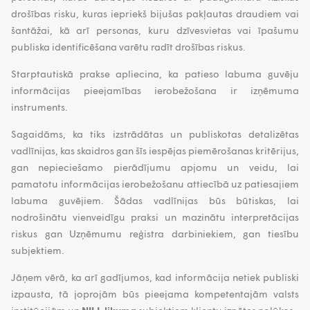
drošības risku, kuras iepriekš bijušas pakļautas draudiem vai
šantāžai, kā arī personas, kuru dzīvesvietas vai īpašumu
publiska identificēšana varētu radīt drošības riskus.
Starptautiskā prakse apliecina, ka patieso labuma guvēju
informācijas pieejamības ierobežošana ir izņēmuma
instruments.
Sagaidāms, ka tiks izstrādātas un publiskotas detalizētas
vadlīnijas, kas skaidros gan šīs iespējas piemērošanas kritērijus,
gan nepieciešamo pierādījumu apjomu un veidu, lai
pamatotu informācijas ierobežošanu attiecībā uz patiesajiem
labuma guvējiem. Šādas vadlīnijas būs būtiskas, lai
nodrošinātu vienveidīgu praksi un mazinātu interpretācijas
riskus gan Uzņēmumu reģistra darbiniekiem, gan tiesību
subjektiem.
Jāņem vērā, ka arī gadījumos, kad informācija netiek publiski
izpausta, tā joprojām būs pieejama kompetentajām valsts