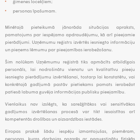
ģimenes locekļiem;
personas īpašumam.
Minētajā pieteikumā jānorāda situācijas apraksts,
pamatojums par iespējamo apdraudējumu, kā arī pieejamie
pierādījumi. Uzņēmumu reģistrs izvērtēs iesniegto informāciju
un pieņems lēmumu par pieejamības ierobežošanu.
Šim nolūkam Uzņēmumu reģistrā tiks apmācīts atbildīgais
personāls, lai nodrošinātu vienotu un kvalitatīvu pieeju
iesniegto pierādījumu izvērtēšanai, tostarp lai konstatētu, vai
konkrētajā gadījumā pastāv pietiekams pamats ierobežot
patiesā labuma guvēja informācijas publisku pieejamību.
Vienlaikus nav izslēgts, ka sarežģītākos vai sensitīvākos
gadījumos izvērtēšanas procesā var tikt iesaistītas arī
kompetentās drošības un aizsardzības iestādes.
Eiropas praksē šādu iespēju izmantojušas, piemēram,
personas, kuras darbojas nozarēs ar paaugstinātu fiziskās