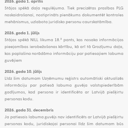
2026. gada 1. aprīlis
Stājas spēkā daļa regulējuma. Tiek precizētas prasības PLG
noskaidrošanai, nostiprināts pienākums dokumentēt kontroles
mehānismus, uzlabota juridisko personu caurskatāmība.
2026. gada 1. jūlijs
Stājas spēkā NILL likuma 18.³ pants, kas nosaka informācijas
pieejamības ierobežošanas kārtību, kā arī tā Grozījumu daļa,
kas paplašina norādāmo informāciju par patiesajiem labuma
guvējiem
2026. gada 10. jūlijs
Līdz šim datumam Uzņēmumu reģistrs automātiski aktualizēs
informāciju par patiesā labuma guvēja valstspiederībām
gadījumos, kad persona ir identificēta ar Latvijā piešķirtu
personas kodu.
2026. gada 31. decembris
Ja patiesais labuma guvējs nav identificēts ar Latvijā piešķirtu
personas kodu, juridiskajai personai līdz šim datumam būs