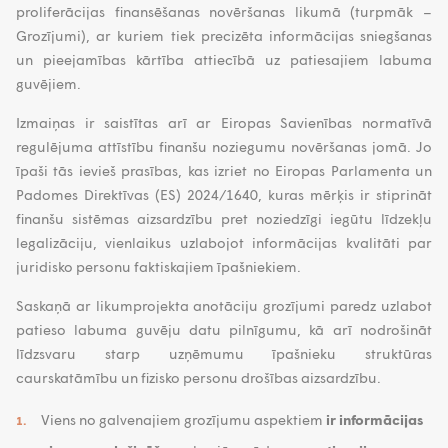
proliferācijas finansēšanas novēršanas likumā (turpmāk –
Grozījumi), ar kuriem tiek precizēta informācijas sniegšanas
un pieejamības kārtība attiecībā uz patiesajiem labuma
guvējiem.
Izmaiņas ir saistītas arī ar Eiropas Savienības normatīvā
regulējuma attīstību finanšu noziegumu novēršanas jomā. Jo
īpaši tās ievieš prasības, kas izriet no Eiropas Parlamenta un
Padomes Direktīvas (ES) 2024/1640, kuras mērķis ir stiprināt
finanšu sistēmas aizsardzību pret noziedzīgi iegūtu līdzekļu
legalizāciju, vienlaikus uzlabojot informācijas kvalitāti par
juridisko personu faktiskajiem īpašniekiem.
Saskaņā ar likumprojekta anotāciju grozījumi paredz uzlabot
patieso labuma guvēju datu pilnīgumu, kā arī nodrošināt
līdzsvaru starp uzņēmumu īpašnieku struktūras
caurskatāmību un fizisko personu drošības aizsardzību.
Viens no galvenajiem grozījumu aspektiem
ir informācijas