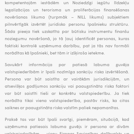
kompetentajām iestādēm un Noziedzīgi iegūtu līdzekļu
legalizācijas un terorisma un proliferācijas finansēšanas
novēršanas likuma (turpmāk – NILL likums) subjektiem
pilnvērtīgāk izvērtēt juridisko personu īpašnieku struktūru.
Šāda pieeja tiek uzskatīta par būtisku instrumentu finanšu
noziegumu novēršanā, jo tā ļauj identificēt personas, kuras
faktiski kontrolē uzņēmuma darbību, pat ja tās nav formāli
norādītas kā īpašnieki, bet tām ir izšķiroša ietekme.
Savukārt informācija par patiesā labuma guvēja
valstspiederībām ir īpaši nozīmīga sankciju riska izvērtēšanā.
Persona var būt saistīta ar vairākām jurisdikcijām, un
atsevišķos gadījumos sankciju vai paaugstināta riska faktori
var būt saistīti tieši ar konkrētu valstspiederību. Ja tiek
norādīta tikai viena valstspiederība, pastāv risks, ka citas
saiknes ar paaugstināta riska valstīm paliek nepamanītas.
Praksē tas var būt īpaši svarīgi, piemēram, situācijā, kad
uzņēmuma patiesais labuma guvējs ir persona ar divām
valstspiederībām – vienu Eiropas Savienības dalībvalsts un