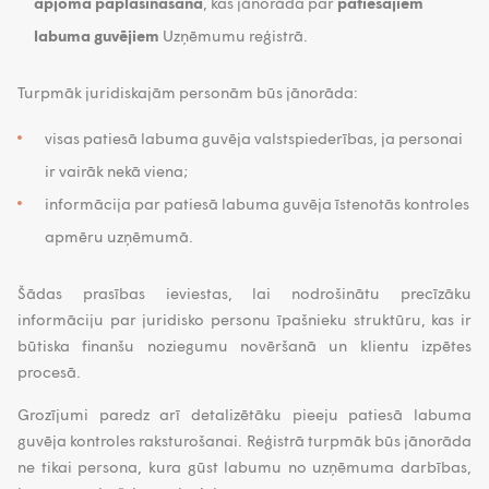
apjoma paplašināšana
, kas jānorāda par
patiesajiem
labuma guvējiem
Uzņēmumu reģistrā.
Turpmāk juridiskajām personām būs jānorāda:
visas patiesā labuma guvēja valstspiederības, ja personai
ir vairāk nekā viena;
informācija par patiesā labuma guvēja īstenotās kontroles
apmēru uzņēmumā.
Šādas prasības ieviestas, lai nodrošinātu precīzāku
informāciju par juridisko personu īpašnieku struktūru, kas ir
būtiska finanšu noziegumu novēršanā un klientu izpētes
procesā.
Grozījumi paredz arī detalizētāku pieeju patiesā labuma
guvēja kontroles raksturošanai. Reģistrā turpmāk būs jānorāda
ne tikai persona, kura gūst labumu no uzņēmuma darbības,