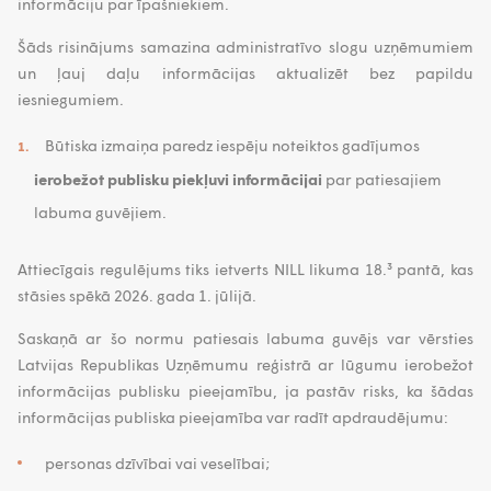
informāciju par īpašniekiem.
Šāds risinājums samazina administratīvo slogu uzņēmumiem
un ļauj daļu informācijas aktualizēt bez papildu
iesniegumiem.
Būtiska izmaiņa paredz iespēju noteiktos gadījumos
ierobežot publisku piekļuvi
informācijai
par patiesajiem
labuma guvējiem.
Attiecīgais regulējums tiks ietverts NILL likuma 18.³ pantā, kas
stāsies spēkā 2026. gada 1. jūlijā.
Saskaņā ar šo normu patiesais labuma guvējs var vērsties
Latvijas Republikas Uzņēmumu reģistrā ar lūgumu ierobežot
informācijas publisku pieejamību, ja pastāv risks, ka šādas
informācijas publiska pieejamība var radīt apdraudējumu:
personas dzīvībai vai veselībai;