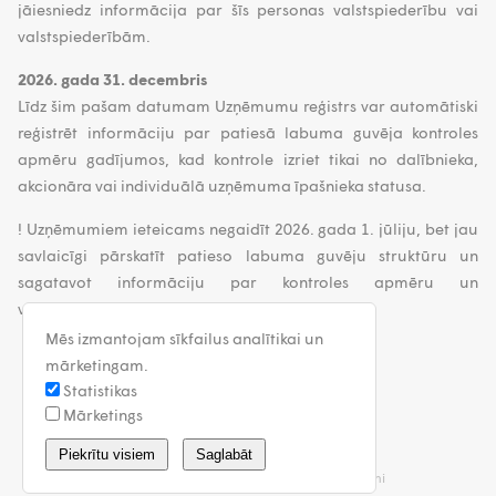
jāiesniedz informācija par šīs personas valstspiederību vai
valstspiederībām.
2026. gada 31. decembris
Līdz šim pašam datumam Uzņēmumu reģistrs var automātiski
reģistrēt informāciju par patiesā labuma guvēja kontroles
apmēru gadījumos, kad kontrole izriet tikai no dalībnieka,
akcionāra vai individuālā uzņēmuma īpašnieka statusa.
! Uzņēmumiem ieteicams negaidīt 2026. gada 1. jūliju, bet jau
savlaicīgi pārskatīt patieso labuma guvēju struktūru un
sagatavot informāciju par kontroles apmēru un
valstspiederību.!
Mēs izmantojam sīkfailus analītikai un
mārketingam.
Statistikas
Mārketings
latvia@walless.com
Piekrītu visiem
Saglabāt
Privātuma politika
Vispārīgie noteikumi