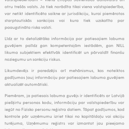
otru trešās valsts. Ja tiek norādīta tikai viena valstspiederība,
var netikt identificēta saikne ar jurisdikciju, kurai piemērotas
starptautiskās sankcijas vai kura tiek uzskatīta par
paaugstināta riska valsti.
Līdz ar to detalizētāka informācija par patiesajiem labuma
guvējiem palīdz gan kompetentajām iestādēm, gan NILL
likuma subjektiem efektīvāk identificēt un pārvaldīt finanšu
noziegumu un sankciju riskus.
Likumdevējs ir paredzējis arī mehānismus, kas noteiktos
gadījumos ļauj informāciju par patiesajiem labuma guvējiem
aktualizēt automātiski.
Piemēram, ja patiesais labuma guvējs ir identificēts ar Latvijā
piešķirtu personas kodu, informāciju par valstspiederību var
iegūt no Fizisko personu reģistra datiem. Tāpat gadījumos, kad
kontrole pār uzņēmumu izriet tikai no kapitāldaļu vai akciju
turējuma, Uzņēmumu reģistrs var izmantot jau pieejamo