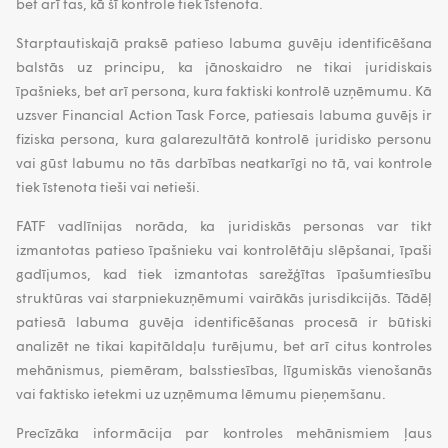
bet arī tas, kā šī kontrole tiek īstenota.
Starptautiskajā praksē patieso labuma guvēju identificēšana
balstās uz principu, ka jānoskaidro ne tikai juridiskais
īpašnieks, bet arī persona, kura faktiski kontrolē uzņēmumu. Kā
uzsver Financial Action Task Force, patiesais labuma guvējs ir
fiziska persona, kura galarezultātā kontrolē juridisko personu
vai gūst labumu no tās darbības neatkarīgi no tā, vai kontrole
tiek īstenota tieši vai netieši.
FATF vadlīnijas norāda, ka juridiskās personas var tikt
izmantotas patieso īpašnieku vai kontrolētāju slēpšanai, īpaši
gadījumos, kad tiek izmantotas sarežģītas īpašumtiesību
struktūras vai starpniekuzņēmumi vairākās jurisdikcijās. Tādēļ
patiesā labuma guvēja identificēšanas procesā ir būtiski
analizēt ne tikai kapitāldaļu turējumu, bet arī citus kontroles
mehānismus, piemēram, balsstiesības, līgumiskās vienošanās
vai faktisko ietekmi uz uzņēmuma lēmumu pieņemšanu.
Precīzāka informācija par kontroles mehānismiem ļaus