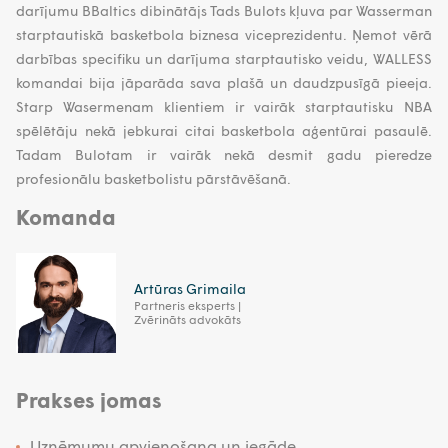
darījumu BBaltics dibinātājs Tads Bulots kļuva par Wasserman
starptautiskā basketbola biznesa viceprezidentu. Ņemot vērā
darbības specifiku un darījuma starptautisko veidu, WALLESS
komandai bija jāparāda sava plašā un daudzpusīgā pieeja.
Starp Wasermenam klientiem ir vairāk starptautisku NBA
spēlētāju nekā jebkurai citai basketbola aģentūrai pasaulē.
Tadam Bulotam ir vairāk nekā desmit gadu pieredze
profesionālu basketbolistu pārstāvēšanā.
Komanda
Artūras Grimaila
Partneris eksperts |
Zvērināts advokāts
Prakses jomas
Uzņēmumu apvienošana un iegāde