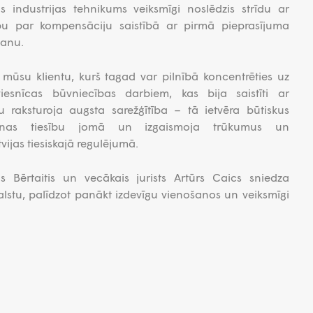
 industrijas tehnikums veiksmīgi noslēdzis strīdu ar
bu par kompensāciju saistībā ar pirmā pieprasījuma
šanu.
r mūsu klientu, kurš tagad var pilnībā koncentrēties uz
viesnīcas būvniecības darbiem, kas bija saistīti ar
tu raksturoja augsta sarežģītība – tā ietvēra būtiskus
šanas tiesību jomā un izgaismoja trūkumus un
tvijas tiesiskajā regulējumā.
 Bērtaitis un vecākais jurists Artūrs Caics sniedza
alstu, palīdzot panākt izdevīgu vienošanos un veiksmīgi