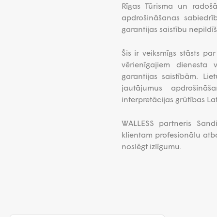
Rīgas Tūrisma un radošās
apdrošināšanas sabiedrī
garantijas saistību nepildī
Šis ir veiksmīgs stāsts pa
vērienīgajiem dienesta 
garantijas saistībām. Lie
jautājumus apdrošinā
interpretācijas grūtības La
WALLESS partneris Sandis
klientam profesionālu atb
noslēgt izlīgumu.