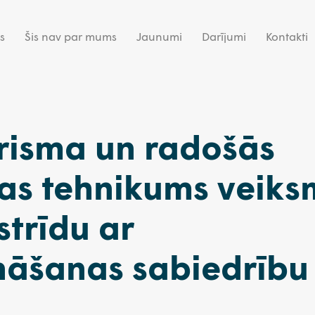
s
Šis nav par mums
Jaunumi
Darījumi
Kontakti
risma un radošās
jas tehnikums veiks
strīdu ar
nāšanas sabiedrību