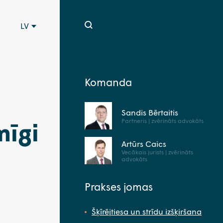
LV
Komanda
Sandis Bērtaitis
Partneris | zvērināts advokāts
mīgi
Artūrs Caics
Vecākais jurists | zvērināts
advokāts
Prakses jomas
Šķīrējtiesa un strīdu izšķiršana