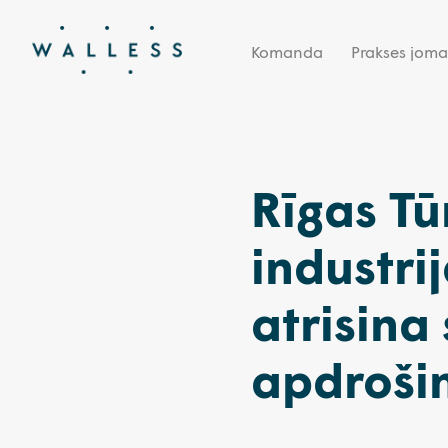
Komanda
Prakses joma
Rīgas Tū
industri
atrisina 
apdroši