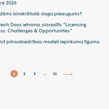
ce 2026
idāms birokrātiskā sloga pieaugums?
ntech Days ietvaros aizvadīts “Licensing
ss: Challenges & Opportunities”
ot pilnsabiedrības modeli iepirkumu līgumu
1
2
3
…
11