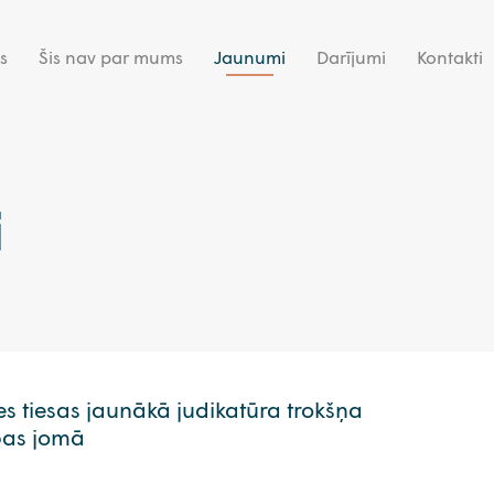
s
Šis nav par mums
Jaunumi
Darījumi
Kontakti
i
s tiesas jaunākā judikatūra trokšņa
bas jomā