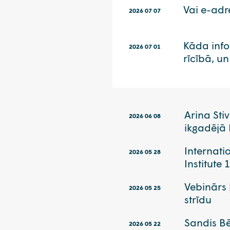
Vai e-adre
2026 07 07
Kāda inf
2026 07 01
rīcībā, un
Arina Sti
2026 06 08
ikgadējā 
Internati
2026 05 28
Institute
Vebinārs 
2026 05 25
strīdu
Sandis Bē
2026 05 22