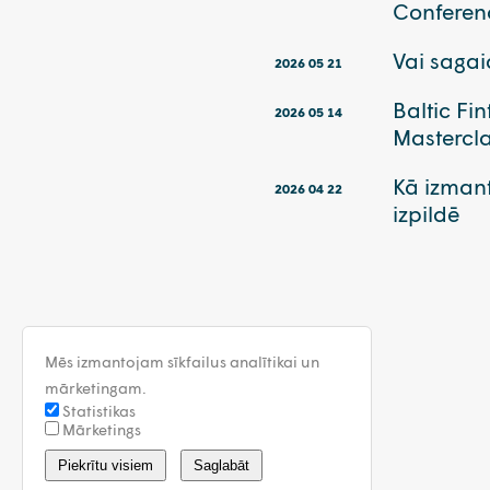
Conferen
Vai saga
2026 05 21
Baltic Fi
2026 05 14
Mastercla
Kā izmant
2026 04 22
izpildē
Mēs izmantojam sīkfailus analītikai un
mārketingam.
Statistikas
Mārketings
Piekrītu visiem
Saglabāt