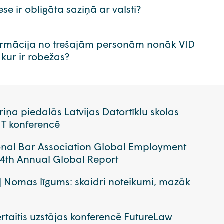
se ir obligāta saziņā ar valsti?
ormācija no trešajām personām nonāk VID
 kur ir robežas?
vriņa piedalās Latvijas Datortīklu skolas
IT konferencē
onal Bar Association Global Employment
 14th Annual Global Report
| Nomas līgums: skaidri noteikumi, mazāk
rtaitis uzstājas konferencē FutureLaw