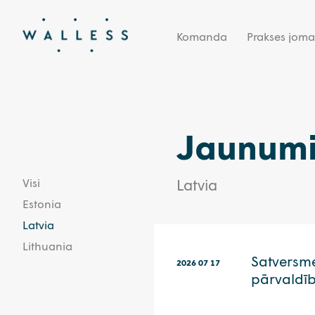
Komanda
Prakses joma
Jaunum
Visi
Latvia
Estonia
Latvia
Lithuania
Satversme
2026 07 17
pārvaldī