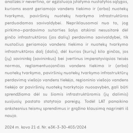
analizės ir nevertino, ar egzistuoja įstatymo nustatytos sąlygos,
kurioms esant geriamojo vandens tiekimo ir (arba) nuotekų
tvarkymo, paviršinių nuotekų tvarkymo infrastruktūros
perduodamos savivaldybei. Nepriklausomai nuo to, jog
pirkimo–pardavimo sutarties šalys atskirai nesusitarė dėl
ginčo infrastruktūros (jos dalių) perdavimo savivaldybei, tik
nustačius geriamojo vandens tiekimo ir nuotekų tvarkymo
infrastruktūros dalį (dalis), dėl kurios (kurių) kilo ginčas, jos
(jų) savininką (savininkus) bei įvertinus imperatyviąsias teisės
normas, reglamentuojančias vandens tiekimo ir (arba)
nuotekų tvarkymo, paviršinių nuotekų tvarkymo infrastruktūrų
perdavimą viešojo vandens tiekėjo, regioninio viešojo vandens
tiekėjo ar paviršinių nuotekų tvarkytojo nuosavybėn, gali būti
sprendžiama dėl su šiomis infrastruktūromis (jų dalimis)
susijusių pastato statytojo pareigų. Todėl LAT panaikino
ankstesnius teismų sprendimus ir grąžino klausimą nagrinėti iš
naujo.
2024 m. kovo 21 d. Nr. e3K-3-30-403/2024