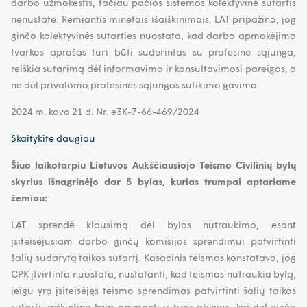
darbo užmokestis, tačiau pačios sistemos kolektyvinė sutartis
nenustatė. Remiantis minėtais išaiškinimais, LAT pripažino, jog
ginčo kolektyvinės sutarties nuostata, kad darbo apmokėjimo
tvarkos aprašas turi būti suderintas su profesine sąjunga,
reiškia sutarimą dėl informavimo ir konsultavimosi pareigos, o
ne dėl privalomo profesinės sąjungos sutikimo gavimo.
2024 m. kovo 21 d. Nr. e3K-7-66-469/2024
Skaitykite daugiau
Šiuo laikotarpiu Lietuvos Aukščiausiojo Teismo Civilinių bylų
skyrius išnagrinėjo dar 5 bylas, kurias trumpai aptariame
žemiau:
LAT sprendė klausimą dėl bylos nutraukimo, esant
įsiteisėjusiam darbo ginčų komisijos sprendimui patvirtinti
šalių sudarytą taikos sutartį. Kasacinis teismas konstatavo, jog
CPK įtvirtinta nuostata, nustatanti, kad teismas nutraukia bylą,
jeigu yra įsiteisėjęs teismo sprendimas patvirtinti šalių taikos
sutartį, aiškintina kaip apimanti ir tuos atvejus, kai dėl ginčo