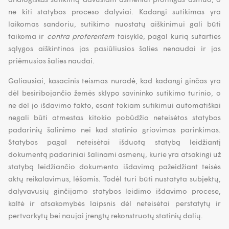
ne kiti statybos proceso dalyviai. Kadangi sutikimas yra
laikomas sandoriu, sutikimo nuostatų aiškinimui gali būti
taikoma ir
contra proferentem
taisyklė, pagal kurią sutarties
sąlygos aiškintinos jas pasiūliusios šalies nenaudai ir jas
priėmusios šalies naudai.
Galiausiai, kasacinis teismas nurodė, kad kadangi ginčas yra
dėl besiribojančio žemės sklypo savininko sutikimo turinio, o
ne dėl jo išdavimo fakto, esant tokiam sutikimui automatiškai
negali būti atmestas kitokio pobūdžio neteisėtos statybos
padarinių šalinimo nei kad statinio griovimas parinkimas.
Statybos pagal neteisėtai išduotą statybą leidžiantį
dokumentą padariniai šalinami asmenų, kurie yra atsakingi už
statybą leidžiančio dokumento išdavimą pažeidžiant teisės
aktų reikalavimus, lėšomis. Todėl turi būti nustatyta subjektų,
dalyvavusių ginčijamo statybos leidimo išdavimo procese,
kaltė ir atsakomybės laipsnis dėl neteisėtai perstatytų ir
pertvarkytų bei naujai įrengtų rekonstruotų statinių dalių.