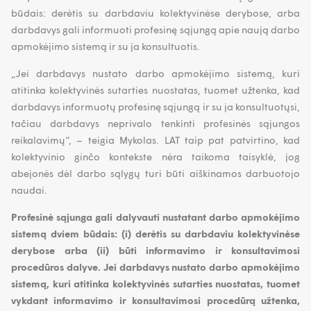
būdais: derėtis su darbdaviu kolektyvinėse derybose, arba
darbdavys gali informuoti profesinę sąjungą apie naują darbo
apmokėjimo sistemą ir su ja konsultuotis.
„Jei darbdavys nustato darbo apmokėjimo sistemą, kuri
atitinka kolektyvinės sutarties nuostatas, tuomet užtenka, kad
darbdavys informuotų profesinę sąjungą ir su ja konsultuotųsi,
tačiau darbdavys neprivalo tenkinti profesinės sąjungos
reikalavimų“, – teigia Mykolas. LAT taip pat patvirtino, kad
kolektyvinio ginčo kontekste nėra taikoma taisyklė, jog
abejonės dėl darbo sąlygų turi būti aiškinamos darbuotojo
naudai.
Profesinė sąjunga gali dalyvauti nustatant darbo apmokėjimo
sistemą dviem būdais: (i) derėtis su darbdaviu kolektyvinėse
derybose arba (ii) būti informavimo ir konsultavimosi
procedūros dalyve. Jei darbdavys nustato darbo apmokėjimo
sistemą, kuri atitinka kolektyvinės sutarties nuostatas, tuomet
vykdant informavimo ir konsultavimosi procedūrą užtenka,