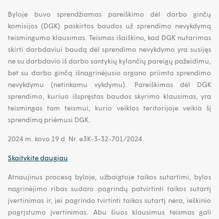
Byloje buvo sprendžiamas pareiškimo dėl darbo ginčų
komisijos (DGK) paskirtos baudos už sprendimo nevykdymą
teismingumo klausimas. Teismas išaiškino, kad DGK nutarimas
skirti darbdaviui baudą dėl sprendimo nevykdymo yra susijęs
ne su darbdavio iš darbo santykių kylančių pareigų pažeidimu,
bet su darbo ginčą išnagrinėjusio organo priimto sprendimo
nevykdymu (netinkamu vykdymu). Pareiškimas dėl DGK
sprendimo, kuriuo išspręstas baudos skyrimo klausimas, yra
teismingas tam teismui, kurio veiklos teritorijoje veikia šį
sprendimą priėmusi DGK.
2024 m. kovo 19 d. Nr. e3K-3-32-701/2024
Skaitykite daugiau
Atnaujinus procesą byloje, užbaigtoje taikos sutartimi, bylos
nagrinėjimo ribas sudaro pagrindų patvirtinti taikos sutartį
įvertinimas ir, jei pagrindo tvirtinti taikos sutartį nėra, ieškinio
pagrįstumo įvertinimas. Abu šiuos klausimus teismas gali