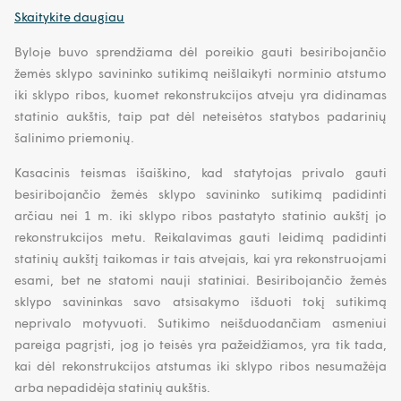
Skaitykite daugiau
Byloje buvo sprendžiama dėl poreikio gauti besiribojančio
žemės sklypo savininko sutikimą neišlaikyti norminio atstumo
iki sklypo ribos, kuomet rekonstrukcijos atveju yra didinamas
statinio aukštis, taip pat dėl neteisėtos statybos padarinių
šalinimo priemonių.
Kasacinis teismas išaiškino, kad statytojas privalo gauti
besiribojančio žemės sklypo savininko sutikimą padidinti
arčiau nei 1 m. iki sklypo ribos pastatyto statinio aukštį jo
rekonstrukcijos metu. Reikalavimas gauti leidimą padidinti
statinių aukštį taikomas ir tais atvejais, kai yra rekonstruojami
esami, bet ne statomi nauji statiniai. Besiribojančio žemės
sklypo savininkas savo atsisakymo išduoti tokį sutikimą
neprivalo motyvuoti. Sutikimo neišduodančiam asmeniui
pareiga pagrįsti, jog jo teisės yra pažeidžiamos, yra tik tada,
kai dėl rekonstrukcijos atstumas iki sklypo ribos nesumažėja
arba nepadidėja statinių aukštis.