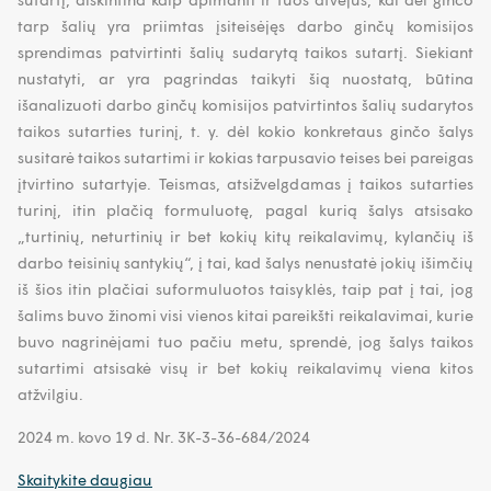
tarp šalių yra priimtas įsiteisėjęs darbo ginčų komisijos
sprendimas patvirtinti šalių sudarytą taikos sutartį. Siekiant
nustatyti, ar yra pagrindas taikyti šią nuostatą, būtina
išanalizuoti darbo ginčų komisijos patvirtintos šalių sudarytos
taikos sutarties turinį, t. y. dėl kokio konkretaus ginčo šalys
susitarė taikos sutartimi ir kokias tarpusavio teises bei pareigas
įtvirtino sutartyje. Teismas, atsižvelgdamas į taikos sutarties
turinį, itin plačią formuluotę, pagal kurią šalys atsisako
„turtinių, neturtinių ir bet kokių kitų reikalavimų, kylančių iš
darbo teisinių santykių“, į tai, kad šalys nenustatė jokių išimčių
iš šios itin plačiai suformuluotos taisyklės, taip pat į tai, jog
šalims buvo žinomi visi vienos kitai pareikšti reikalavimai, kurie
buvo nagrinėjami tuo pačiu metu, sprendė, jog šalys taikos
sutartimi atsisakė visų ir bet kokių reikalavimų viena kitos
atžvilgiu.
2024 m. kovo 19 d. Nr. 3K-3-36-684/2024
Skaitykite daugiau