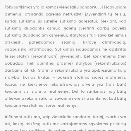
Toks sutikimas yra laikomas vienašaliu sandoriu. Jį išdavusiam
asmeniui atsiranda pareiga netrukdyti įgyvendinti tų teisių,
kurias sutikimu jis suteikė sutikimo adresatui. Siekiant, kad
sutikimą duodantis asmuo galėtų įvertinti darbų poveikį
sutikimą duodančiam asmeniui, statytojas turi savo ketinimus
atskleisti, pateikdamas išsamią, tikrovę atitinkančią,
visapusišką informaciją. Sutikimas išduodamas ne apskritai
teisei statyti (rekonstruoti) įgyvendinti, bet konkretiems (tiek
pobūdžio, tiek apimties prasme) statybos (rekonstrukcijos)
darbams atlikti. Statinio rekonstrukcija yra apibrėžiama kaip
statyba, kurios tikslas – pakeisti statinio išorės matmenis,
tačiau ne kiekvienos rekonstrukcijos atveju yra (turi būti)
keičiami visi statinio matmenys. Dėl to sutikimas, jog būtų
atliekama rekonstrukcija, savaime nereiškia sutikimo, kad būtų
keičiami visi statinio išorės matmenys.
Aiškinant sutikimo, kaip vienašalio sandorio, turinį, svarbu yra
tai, kokią reikšmę sutikime vartojamoms sąvokoms priskirtų
analogiškas sutikimą davusiam asmeniui protingas asmuo, o