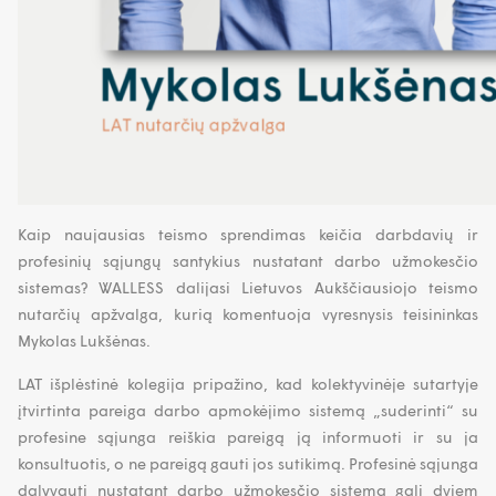
Kaip naujausias teismo sprendimas keičia darbdavių ir
profesinių sąjungų santykius nustatant darbo užmokesčio
sistemas? WALLESS dalijasi Lietuvos Aukščiausiojo teismo
nutarčių apžvalga, kurią komentuoja vyresnysis teisininkas
Mykolas Lukšėnas.
LAT išplėstinė kolegija pripažino, kad kolektyvinėje sutartyje
įtvirtinta pareiga darbo apmokėjimo sistemą „suderinti“ su
profesine sąjunga reiškia pareigą ją informuoti ir su ja
konsultuotis, o ne pareigą gauti jos sutikimą. Profesinė sąjunga
dalyvauti nustatant darbo užmokesčio sistemą gali dviem