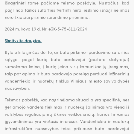
išnagrinėti tame pačiame teismo posėdyje. Nustačius, kad
pagrindo taikos sutarties tvirtinti nėra, ieškinio išnagrinėjimas
nereiškia siurprizinio sprendimo priėmimo.
2024 m. kovo 19 d. Nr. e3K-3-75-611/2024
Skaitykite daugiau
Byloje kilo ginčas dėl to, ar buto pirkimo–pardavimo sutarties
sąlyga, pagal kurią buto pardavėjui (pastato statytojui)
sumokama kaina, į kurią įeina visų komunikacijų įrengimas,
taip pat apima ir buto pardavėjo pareigą perduoti inžinerinių
vandentiekio ir nuotekų tinklus Vilniaus miesto savivaldybės
nuosavybėn.
Teismas pabrėžė, kad nagrinėjama situacija yra specifinė, nes
geriamojo vandens tiekimas ir nuotekų šalinimas yra viena iš
valstybės reguliuojamų ūkinės veiklos sričių, kurios tinkamas
įgyvendinimas yra viešasis interesas. Vandentiekio ir nuotekų
infrastruktūra nuosavybes teise priklausė buto pardavėjui