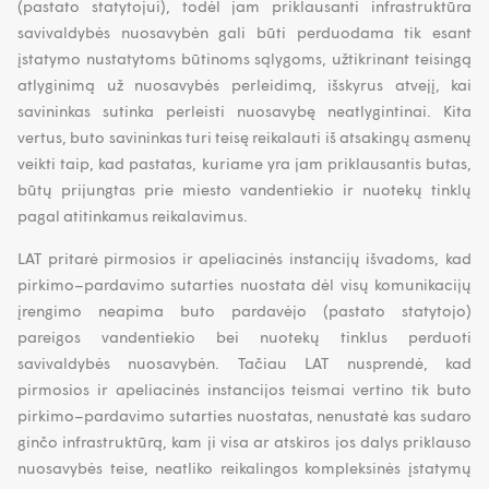
(pastato statytojui), todėl jam priklausanti infrastruktūra
savivaldybės nuosavybėn gali būti perduodama tik esant
įstatymo nustatytoms būtinoms sąlygoms, užtikrinant teisingą
atlyginimą už nuosavybės perleidimą, išskyrus atvejį, kai
savininkas sutinka perleisti nuosavybę neatlygintinai. Kita
vertus, buto savininkas turi teisę reikalauti iš atsakingų asmenų
veikti taip, kad pastatas, kuriame yra jam priklausantis butas,
būtų prijungtas prie miesto vandentiekio ir nuotekų tinklų
pagal atitinkamus reikalavimus.
LAT pritarė pirmosios ir apeliacinės instancijų išvadoms, kad
pirkimo–pardavimo sutarties nuostata dėl visų komunikacijų
įrengimo neapima buto pardavėjo (pastato statytojo)
pareigos vandentiekio bei nuotekų tinklus perduoti
savivaldybės nuosavybėn. Tačiau LAT nusprendė, kad
pirmosios ir apeliacinės instancijos teismai vertino tik buto
pirkimo–pardavimo sutarties nuostatas, nenustatė kas sudaro
ginčo infrastruktūrą, kam ji visa ar atskiros jos dalys priklauso
nuosavybės teise, neatliko reikalingos kompleksinės įstatymų