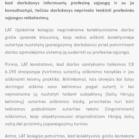
kad darbdavys informuotų profesinę sąjungą ir su ja
konsultuotųsi, tačiau darbdavys neprivalo tenkinti profesinės
sąjungos reikalavimų.
LAT išplėstinė kolegija nagrinėtame kolektyviniame darbo
ginče sprendė klausimą, kaip reikia aiškinti kolektyvinėje
sutartyje nustatytą įpareigojimą darbdaviui prieš patvirtinant
darbo apmokėjimo sistemą ją suderinti su profesine sąjunga.
Pirma, LAT konstatavo, kad darbo santykiams taikomos CK
6.193 straipsnyje įtvirtintos sutarčių aiškinimo taisyklės ir jas
aiškinanti teismų praktika. Atitinkamai, tais atvejais kai šalys
skirtingai aiškina savo ketinimus pagal sutartį ir kai
neįmanoma jų nustatyti taikant subjektyvų (šalių tikrųjų
ketinimų) sutarties aiškinimo būdą, prioritetas turi būti
teikiamas pažodiniam sutarties teksto (lingvistiniam)
aiškinimui, kaip objektyviausiai atspindinčiam tikrąją šalių
valią dėl prisiimtų įsipareigojimų turinio.
Antra, LAT kolegija patvirtino, kad kolektyvinio ginčo kontekste