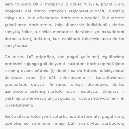
nėra taikoma DK 6 straipsnio 2 dalies taisyklė, pagal kurią
abejonės dėl darbo santykius reglamentuojančių sutarčių
sąlygų turi būti aiškinamos darbuotojo naudai. Ši nuostata
grindžiama darbuotojo, kaip silpnesnės individualių darbo
santykių šalies, turinčios menkesnes derybines galias sudarant
darbo sutartį, doktrina, kuri neaktuali kolektyviniuose darbo
santykiuose.
Galiausiai LAT pripažino, kad pagal galiojantį reguliavimą
profesinė sąjunga gali dalyvauti nustatant darbo apmokėjimo
sistemą dviem būdais: (i) derėtis su darbdaviu kolektyvinėse
derybose arba (ii) būti informavimo ir konsultavimosi
procedūros dalyve. Antruoju atveju darbdavys darbo
užmokesčio sistemą nustato savo iniciatyva, išklausęs ir
įvertinęs profesinės sąjungos poziciją, tačiau neprivalo tenkinti
jos reikalavimų.
Ginčo atveju kolektyvinė sutartis nustatė formulę, pagal kurią
apmokėjimo sistemoje turėjo būti nustatytas darbuotojų