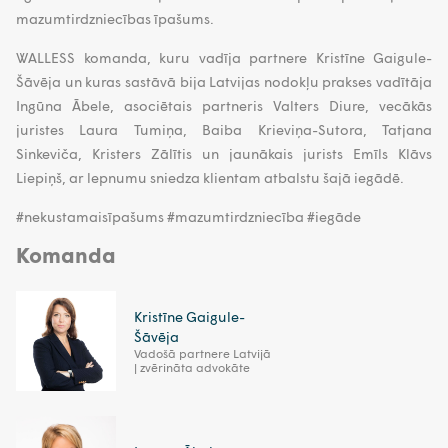
mazumtirdzniecības īpašums.
WALLESS komanda, kuru vadīja partnere Kristīne Gaigule-
Šāvēja un kuras sastāvā bija Latvijas nodokļu prakses vadītāja
Ingūna Ābele, asociētais partneris Valters Diure, vecākās
juristes Laura Tumiņa, Baiba Krieviņa-Sutora, Tatjana
Sinkeviča, Kristers Zālītis un jaunākais jurists Emīls Klāvs
Liepiņš, ar lepnumu sniedza klientam atbalstu šajā iegādē.
#nekustamaisīpašums #mazumtirdzniecība #iegāde
Komanda
Kristīne Gaigule-
Šāvēja
Vadošā partnere Latvijā
| zvērināta advokāte