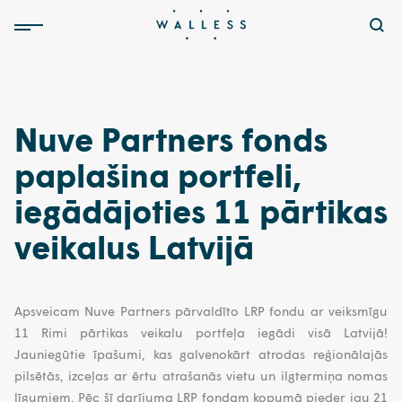
Nuve Partners fonds
paplašina portfeli,
iegādājoties 11 pārtikas
veikalus Latvijā
Apsveicam Nuve Partners pārvaldīto LRP fondu ar veiksmīgu
11 Rimi pārtikas veikalu portfeļa iegādi visā Latvijā!
Jauniegūtie īpašumi, kas galvenokārt atrodas reģionālajās
pilsētās, izceļas ar ērtu atrašanās vietu un ilgtermiņa nomas
līgumiem. Pēc šī darījuma LRP fondam kopumā pieder jau 21