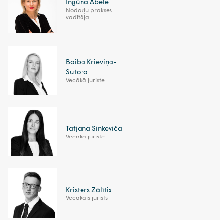
Ingūna Ābele
Nodokļu prakses
vadītāja
Baiba Krieviņa-
Sutora
Vecākā juriste
Tatjana Sinkeviča
Vecākā juriste
Kristers Zālītis
Vecākais jurists