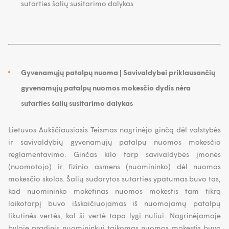
sutarties šalių susitarimo dalykas
Gyvenamųjų patalpų nuoma | Savivaldybei priklausančių
gyvenamųjų patalpų nuomos mokesčio dydis nėra
sutarties šalių susitarimo dalykas
Lietuvos Aukščiausiasis Teismas nagrinėjo ginčą dėl valstybės
ir savivaldybių gyvenamųjų patalpų nuomos mokesčio
reglamentavimo. Ginčas kilo tarp savivaldybės įmonės
(nuomotojo) ir fizinio asmens (nuomininko) dėl nuomos
mokesčio skolos. Šalių sudarytos sutarties ypatumas buvo tas,
kad nuomininko mokėtinas nuomos mokestis tam tikrą
laikotarpį buvo išskaičiuojamas iš nuomojamų patalpų
likutinės vertės, kol ši vertė tapo lygi nuliui. Nagrinėjamoje
byloje pradinis nuomininkui taikomas nuomos mokestis buvo