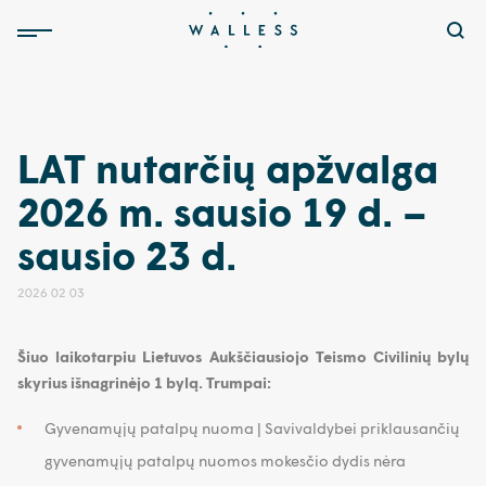
LAT nutarčių apžvalga
2026 m. sausio 19 d. –
sausio 23 d.
2026 02 03
Šiuo laikotarpiu Lietuvos Aukščiausiojo Teismo Civilinių bylų
skyrius išnagrinėjo 1 bylą. Trumpai:
Gyvenamųjų patalpų nuoma | Savivaldybei priklausančių
gyvenamųjų patalpų nuomos mokesčio dydis nėra