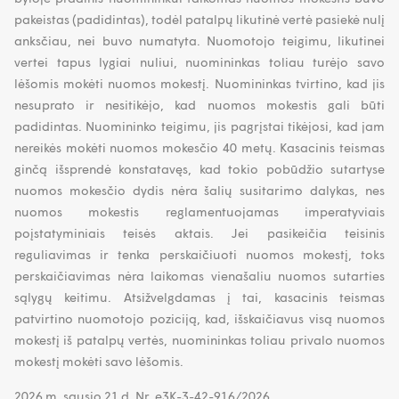
pakeistas (padidintas), todėl patalpų likutinė vertė pasiekė nulį
anksčiau, nei buvo numatyta. Nuomotojo teigimu, likutinei
vertei tapus lygiai nuliui, nuomininkas toliau turėjo savo
lėšomis mokėti nuomos mokestį. Nuomininkas tvirtino, kad jis
nesuprato ir nesitikėjo, kad nuomos mokestis gali būti
padidintas. Nuomininko teigimu, jis pagrįstai tikėjosi, kad jam
nereikės mokėti nuomos mokesčio 40 metų. Kasacinis teismas
ginčą išsprendė konstatavęs, kad tokio pobūdžio sutartyse
nuomos mokesčio dydis nėra šalių susitarimo dalykas, nes
nuomos mokestis reglamentuojamas imperatyviais
poįstatyminiais teisės aktais. Jei pasikeičia teisinis
reguliavimas ir tenka perskaičiuoti nuomos mokestį, toks
perskaičiavimas nėra laikomas vienašaliu nuomos sutarties
sąlygų keitimu. Atsižvelgdamas į tai, kasacinis teismas
patvirtino nuomotojo poziciją, kad, išskaičiavus visą nuomos
mokestį iš patalpų vertės, nuomininkas toliau privalo nuomos
mokestį mokėti savo lėšomis.
2026 m. sausio 21 d. Nr. e3K-3-42-916/2026