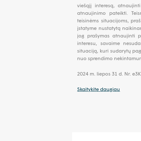
viešąjį interesą, atnauji
atnaujinimo pateikti. Tei
teisinėms situacijoms, praš
įstatyme nustatytą naikinam
jog prašymas atnaujinti p
interesu, savaime nesudar
situaciją, kuri sudarytų pag
nuo sprendimo nekintamumo i
2024 m. liepos 31 d. Nr. e
Skaitykite daugiau