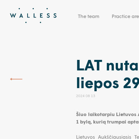
The team
Practice ar
LAT nuta
liepos 29
2024 08 13
Šiuo laikotarpiu Lietuvos 
1 bylą, kurią trumpai apt
Lietuvos Aukščiausiasis T