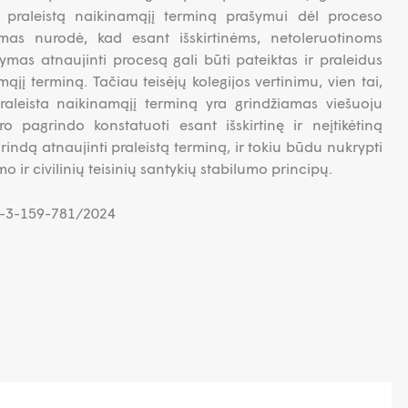
nti praleistą naikinamąjį terminą prašymui dėl proceso
smas nurodė, kad esant išskirtinėms, netoleruotinoms
ymas atnaujinti procesą gali būti pateiktas ir praleidus
ąjį terminą. Tačiau teisėjų kolegijos vertinimu, vien tai,
raleista naikinamąjį terminą yra grindžiamas viešuoju
o pagrindo konstatuoti esant išskirtinę ir neįtikėtiną
rindą atnaujinti praleistą terminą, ir tokiu būdu nukrypti
r civilinių teisinių santykių stabilumo principų.
3K-3-159-781/2024