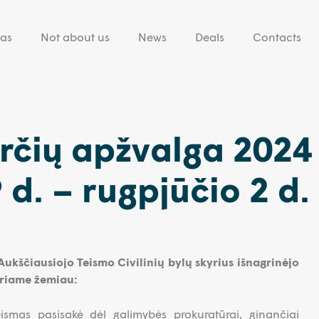
eas
Not about us
News
Deals
Contacts
rčių apžvalga 2024
 d. – rugpjūčio 2 d.
Aukščiausiojo Teismo Civilinių bylų skyrius išnagrinėjo
ariame žemiau:
eismas pasisakė dėl galimybės prokuratūrai, ginančiai