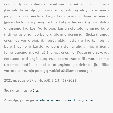
nuo šildymo sistemos teisėtumo aspektas. Savininkams
įtvirtinta teisė atjungti savo buto, patalpų šildymo sistemos
įrenginius nuo bendros daugiabučio namo šildymo sistemos.
Įgyvendindami šią teisę jie turi laikytis teisės aktų nustatytos
atjungimo tvarkos. Vartotojai, kurie neteisėtai atjungė buto
šildymo sistemą nuo bendrų šildymo įrenginių, išlieka šilumos
energijos vartotojai, iki teisės aktų nustatyta tvarka įteisins
buto šildymo ir karšto vandens sistemų atjungimą, ir jiems
tenka pareiga mokėti už šilumos energiją. Kadangi atsakovas
neteisėtai atsijungė butą nuo centralizuoto šilumos tiekimo
sistemos, todėl iki tokio atjungimo įteisinimo, jis išliko
vartotoju ir turėjo pareigą mokėti už šilumos energiją.
2021 m. sausio 27 d. Nr. e3K-3-13-469/2021
Šią nutartį rasite
čia
.
Apžvalgą parengė
arbitražo ir teismų praktikos grupė
.