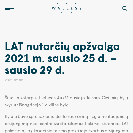
LAT nutarčių apžvalga
2021 m. sausio 25 d. –
sausio 29 d.
2021 02 08
Šiuo laikotarpiu Lietuvos Aukščiausiojo Teismo Civilinių bylų
skyrius išnagrinėjo 1 civilinę bylą:
Byloje buvo sprendžiama dėl teisės normų, reglamentuojančių
atsijungimą nuo centralizuoto šilumos tiekimo sistemos. LAT
pakartojo, jog kasacinio teismo praktikoje svarbus atsijungimo