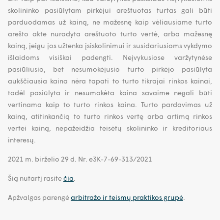
skolininko pasiūlytam pirkėjui areštuotas turtas gali būti
parduodamas už kainą, ne mažesnę kaip vėliausiame turto
arešto akte nurodyta areštuoto turto vertė, arba mažesnę
kainą, jeigu jos užtenka įsiskolinimui ir susidariusioms vykdymo
išlaidoms visiškai padengti. Neįvykusiose varžytynėse
pasiūliusio, bet nesumokėjusio turto pirkėjo pasiūlyta
aukščiausia kaina nėra tapati to turto tikrajai rinkos kainai,
todėl pasiūlyta ir nesumokėta kaina savaime negali būti
vertinama kaip to turto rinkos kaina. Turto pardavimas už
kainą, atitinkančią to turto rinkos vertę arba artimą rinkos
vertei kainą, nepažeidžia teisėtų skolininko ir kreditoriaus
interesų.
2021 m. birželio 29 d. Nr. e3K-7-69-313/2021
Šią nutartį rasite
čia
.
Apžvalgas parengė
arbitražo ir teismų praktikos grupė
.