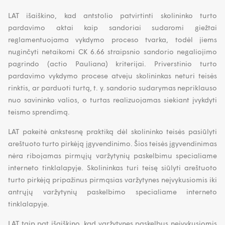
LAT išaiškino, kad antstolio patvirtinti skolininko turto
pardavimo aktai kaip sandoriai sudaromi giežtai
reglamentuojama vykdymo proceso tvarka, todėl jiems
nuginčyti netaikomi CK 6.66 straipsnio sandorio negaliojimo
pagrindo (actio Pauliana) kriterijai. Priverstinio turto
pardavimo vykdymo procese atveju skolininkas neturi teisės
rinktis, ar parduoti turtą, t. y. sandorio sudarymas nepriklauso
nuo savininko valios, o turtas realizuojamas siekiant įvykdyti
teismo sprendimą.
LAT pakeitė ankstesnę praktiką dėl skolininko teisės pasiūlyti
areštuoto turto pirkėją įgyvendinimo. Šios teisės įgyvendinimas
nėra ribojamas pirmųjų varžytynių paskelbimu specialiame
interneto tinklalapyje. Skolininkas turi teisę siūlyti areštuoto
turto pirkėją pripažinus pirmąsias varžytynes neįvykusiomis iki
antrųjų varžytynių paskelbimo specialiame interneto
tinklalapyje.
LAT taip pat išaiškino, kad varžytynes paskelbus neįvykusiomis