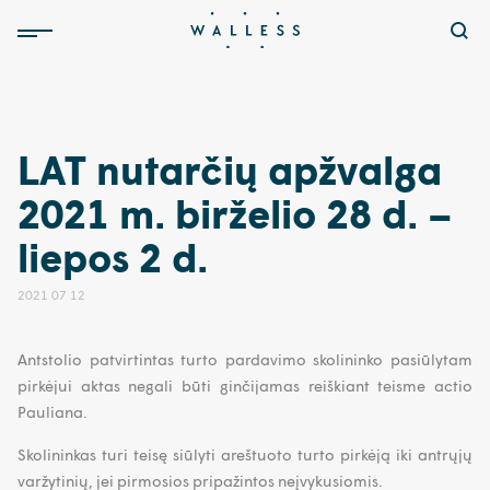
LAT nutarčių apžvalga
2021 m. birželio 28 d. –
liepos 2 d.
2021 07 12
Antstolio patvirtintas turto pardavimo skolininko pasiūlytam
pirkėjui aktas negali būti ginčijamas reiškiant teisme actio
Pauliana.
Skolininkas turi teisę siūlyti areštuoto turto pirkėją iki antrųjų
varžytinių, jei pirmosios pripažintos neįvykusiomis.