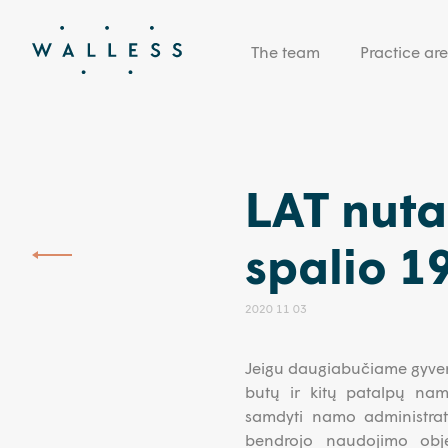
The team
Practice ar
LAT nuta
spalio 19
2020 11 03
Jeigu daugiabučiame gyvena
butų ir kitų patalpų namo
samdyti namo administrat
bendrojo naudojimo obj