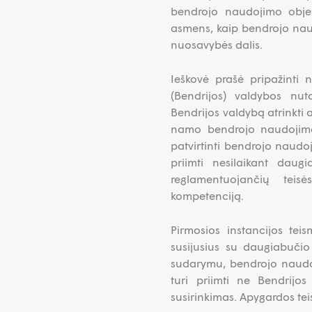
bendrojo naudojimo objek
asmens, kaip bendrojo nau
nuosavybės dalis.
Ieškovė prašė pripažinti 
(Bendrijos) valdybos nu
Bendrijos valdybą atrinkti a
namo bendrojo naudojimo
patvirtinti bendrojo naudo
priimti nesilaikant dau
reglamentuojančių teis
kompetenciją.
Pirmosios instancijos tei
susijusius su daugiabučio
sudarymu, bendrojo naudoj
turi priimti ne Bendrijos
susirinkimas. Apygardos te