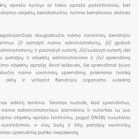
tų aprašo turinys ar tokio aprašo patvirtinimas, bet
dojimo objektų bendraturčio, turima bendrosios dalinės
negaliojančiais daugiabučio namo savininkų bendrijos
tarimus
(i)
samdyti namo administratorių,
(ii)
įgalioti
dministratorių ir pasirašyti sutartį,
(iii)
sudaryti sutartį dėl
 patalpų ir objektų administravimo ir
(iv)
sprendimą
jimo objektų aprašą. Anot ieškovės, šie sprendimai buvo
giabučio namo savininkų sprendimų priėmimo tvarką
ės aktų ir viršijant Bendrijos organams suteiktą
smas ieškinį tenkino. Teismas nurodė, kad sprendimus,
 namo administratoriaus parinkimu ir sutarties su juo
imo objektų aprašo tvirtinimu, pagal DNSBĮ nuostatas
 susirinkimas, o visų butų ir kitų patalpų savininkų
ismas sprendimą paliko nepakeistą.