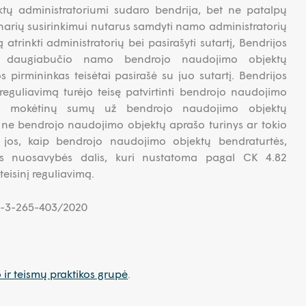
tų administratoriumi sudaro bendrija, bet ne patalpų
s narių susirinkimui nutarus samdyti namo administratorių
ą atrinkti administratorių bei pasirašyti sutartį, Bendrijos
ko daugiabučio namo bendrojo naudojimo objektų
s pirmininkas teisėtai pasirašė su juo sutartį. Bendrijos
eguliavimą turėjo teisę patvirtinti bendrojo naudojimo
ės mokėtinų sumų už bendrojo naudojimo objektų
 ne bendrojo naudojimo objektų aprašo turinys ar tokio
t jos, kaip bendrojo naudojimo objektų bendraturtės,
ės nuosavybės dalis, kuri nustatoma pagal CK 4.82
 teisinį reguliavimą.
3K-3-265-403/2020
o ir teismų praktikos grupė
.