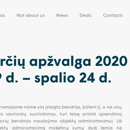
eas
Not about us
News
Deals
Contacts
rčių apžvalga 2020
 d. – spalio 24 d.
majame name yra įsteigta bendrija, būtent ji, o ne visų
 savininkų susirinkimas, turi teisę priimti sprendimą
orių bendrojo naudojimo objektų administravimui. Už
ektų administravimą mokėtinų sumų dydį lemia ne