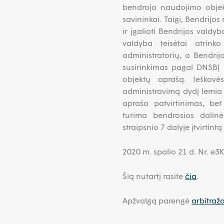
bendrojo naudojimo objek
savininkai. Taigi, Bendrijo
ir įgalioti Bendrijos valdyb
valdyba teisėtai atrin
administratorių, o Bendrijo
susirinkimas pagal DNSBĮ r
objektų aprašą. Ieškov
administravimą dydį lemia
aprašo patvirtinimas, be
turima bendrosios dalin
straipsnio 7 dalyje įtvirtintą
2020 m. spalio 21 d. Nr. e
Šią nutartį rasite
čia
.
Apžvalgą parengė
arbitraž