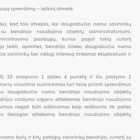
aują sprendimą – ieškinį atmetė.
ėjo, kad tais atvejais, kai daugiabučio namo savininkų
 su bendrojo naudojimo objektų administratoriumi,
inistravimo paslaugų, kurias pagal tokią sutartį
oja teikti, apimties, bendrija išlieka daugiabučio namo
a savininkų bei viešąjį interesą tinkamai eksploatuoti ir
.
BĮ 10 straipsnio 1 dalies 4 punktą ir šio įstatymo 2
 narių visuotinis susirinkimas turi teisę priimti sprendimus
 su daugiabučio namo bendrojo naudojimo objektų
ndrijos valdymo organo atliekamas bendrojo naudojimo
mas negali būti aiškinamas kaip reiškiantis tik paties
o tiesiogiai atliekamą bendrojo naudojimo objektų
namo butų ir kitų patalpų savininkų bendrijai, sutartį su