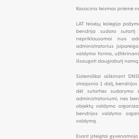
Kasacinis teismas priėmė n
LAT teisėjų kolegija pažym
bendrija sudaro sutartį
nepriklausomai nuo adm
administratorius įsipareig
valdymo forma, užtikrinanči
išsaugoti daugiabutį namą
Sistemiškai aiškinant DNS
straipsnio 1 dalį, bendrijos
dėl sutarties sudarymo
administratoriumi, nes be
objektų valdymo organizavi
bendrijos valdymo organ
valdymą.
Esant įsteigtai gyvenamojo 