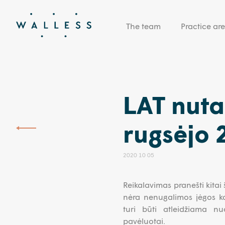
The team
Practice ar
LAT nuta
rugsėjo 2
2020 10 05
Reikalavimas pranešti kitai
nėra nenugalimos jėgos kon
turi būti atleidžiama nu
pavėluotai.