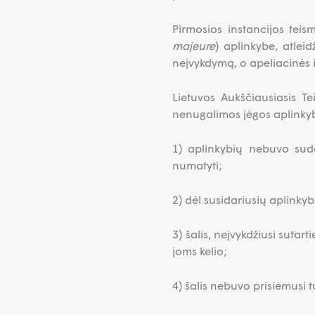
Pirmosios instancijos teis
majeure
) aplinkybe, atlei
neįvykdymą, o apeliacinės i
Lietuvos Aukščiausiasis Te
nenugalimos jėgos aplinky
1) aplinkybių nebuvo suda
numatyti;
2) dėl susidariusių aplinkyb
3) šalis, neįvykdžiusi sutart
joms kelio;
4) šalis nebuvo prisiėmusi t