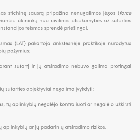
mas stichinę sausrą pripažino nenugalimos jėgos (
force
džiančia ūkininką nuo civilinės atsakomybės už sutarties
nstancijos teismas sprendė priešingai.
ismas (LAT) pakartojo ankstesnėje praktikoje nurodytus
bių požymius:
rant sutartį ir jų atsiradimo nebuvo galima protingai
ių sutarties objektyviai negalima įvykdyti;
ies, tų aplinkybių negalėjo kontroliuoti ar negalėjo užkirsti
ų aplinkybių ar jų padarinių atsiradimo rizikos.