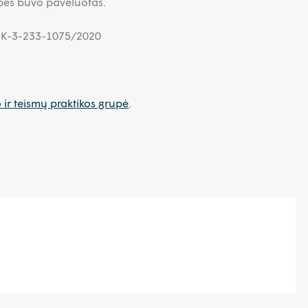
bes buvo pavėluotas.
e3K-3-233-1075/2020
o ir teismų praktikos grupė
.