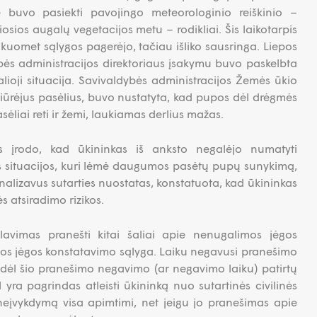
e buvo pasiekti pavojingo meteorologinio reiškinio –
osios augalų vegetacijos metu – rodikliai. Šis laikotarpis
, kuomet sąlygos pagerėjo, tačiau išliko sausringa. Liepos
bės administracijos direktoriaus įsakymu buvo paskelbta
lioji situacija. Savivaldybės administracijos Žemės ūkio
ūrėjus pasėlius, buvo nustatyta, kad pupos dėl drėgmės
ėliai reti ir žemi, laukiamas derlius mažas.
s įrodo, kad ūkininkas iš anksto negalėjo numatyti
os situacijos, kuri lėmė daugumos pasėtų pupų sunykimą,
analizavus sutarties nuostatas, konstatuota, kad ūkininkas
s atsiradimo rizikos.
lavimas pranešti kitai šaliai apie nenugalimos jėgos
os jėgos konstatavimo sąlyga. Laiku negavusi pranešimo
tik dėl šio pranešimo negavimo (ar negavimo laiku) patirtų
 yra pagrindas atleisti ūkininką nuo sutartinės civilinės
neįvykdymą visa apimtimi, net jeigu jo pranešimas apie