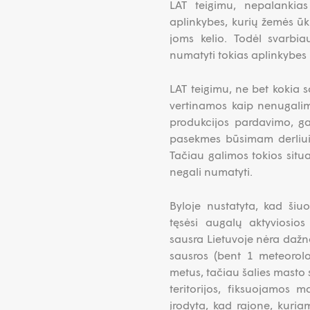
LAT teigimu, nepalankias
aplinkybes, kurių žemės ūki
joms kelio. Todėl svarbia
numatyti tokias aplinkybes i
LAT teigimu, ne bet kokia s
vertinamos kaip nenugalim
produkcijos pardavimo, ga
pasekmes būsimam derliui, 
Tačiau galimos tokios situa
negali numatyti.
Byloje nustatyta, kad šiuo
tęsėsi augalų aktyviosios
sausra Lietuvoje nėra dažna
sausros (bent 1 meteorolog
metus, tačiau šalies masto 
teritorijos, fiksuojamos
įrodyta, kad rajone, kuri