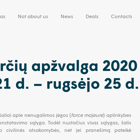
eas
Not about us
News
Deals
Contacts
rčių apžvalga 2020
1 d. – rugsėjo 25 d.
 šaliai apie nenugalimos jėgos (
force majeure
) aplinkybes
statavimo sąlyga. Todėl nustačius visas sąlygas, šalis
o civilinės atsakomybės, net jei pranešimą pateikė