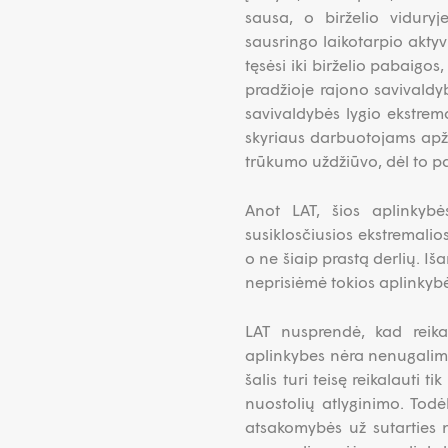
sausa, o birželio viduryj
sausringo laikotarpio aktyvi
tęsėsi iki birželio pabaigos
pradžioje rajono savivaldy
savivaldybės lygio ekstrema
skyriaus darbuotojams apži
trūkumo uždžiūvo, dėl to pas
Anot LAT, šios aplinkybė
susiklosčiusios ekstremali
o ne šiaip prastą derlių. Iš
neprisiėmė tokios aplinkybė
LAT nusprendė, kad reika
aplinkybes nėra nenugalim
šalis turi teisę reikalauti 
nuostolių atlyginimo. Todėl
atsakomybės už sutarties 