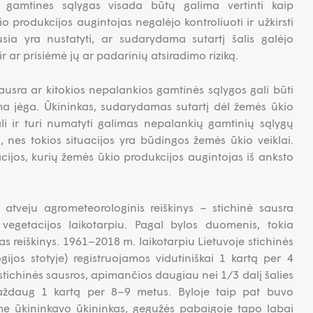
 gamtines sąlygas visada būtų galima vertinti kaip
o produkcijos augintojas negalėjo kontroliuoti ir užkirsti
usia yra nustatyti, ar sudarydama sutartį šalis galėjo
r ar prisiėmė jų ar padarinių atsiradimo riziką.
ausra ar kitokios nepalankios gamtinės sąlygos gali būti
a jėga. Ūkininkas, sudarydamas sutartį dėl žemės ūkio
li ir turi numatyti galimas nepalankių gamtinių sąlygų
nes tokios situacijos yra būdingos žemės ūkio veiklai.
cijos, kurių žemės ūkio produkcijos augintojas iš anksto
 atveju agrometeorologinis reiškinys – stichinė sausra
 vegetacijos laikotarpiu. Pagal bylos duomenis, tokia
s reiškinys. 1961–2018 m. laikotarpiu Lietuvoje stichinės
ijos stotyje) registruojamos vidutiniškai 1 kartą per 4
stichinės sausros, apimančios daugiau nei 1/3 dalį šalies
 maždaug 1 kartą per 8–9 metus. Byloje taip pat buvo
ame ūkininkavo ūkininkas, gegužės pabaigoje tapo labai