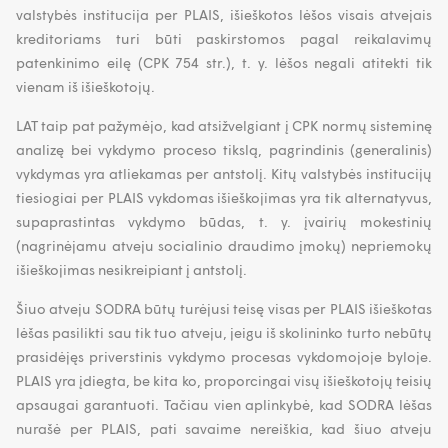
valstybės institucija per PLAIS, išieškotos lėšos visais atvejais
kreditoriams turi būti paskirstomos pagal reikalavimų
patenkinimo eilę (CPK 754 str.), t. y. lėšos negali atitekti tik
vienam iš išieškotojų.
LAT taip pat pažymėjo, kad atsižvelgiant į CPK normų sisteminę
analizę bei vykdymo proceso tikslą, pagrindinis (generalinis)
vykdymas yra atliekamas per antstolį. Kitų valstybės institucijų
tiesiogiai per PLAIS vykdomas išieškojimas yra tik alternatyvus,
supaprastintas vykdymo būdas, t. y. įvairių mokestinių
(nagrinėjamu atveju socialinio draudimo įmokų) nepriemokų
išieškojimas nesikreipiant į antstolį.
Šiuo atveju SODRA būtų turėjusi teisę visas per PLAIS išieškotas
lėšas pasilikti sau tik tuo atveju, jeigu iš skolininko turto nebūtų
prasidėjęs priverstinis vykdymo procesas vykdomojoje byloje.
PLAIS yra įdiegta, be kita ko, proporcingai visų išieškotojų teisių
apsaugai garantuoti. Tačiau vien aplinkybė, kad SODRA lėšas
nurašė per PLAIS, pati savaime nereiškia, kad šiuo atveju