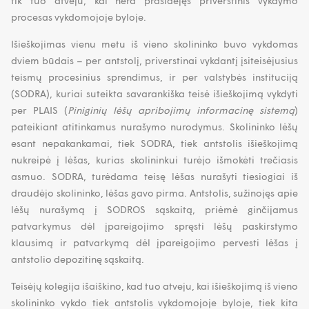
tik tuo atveju, kai nėra prasidėjęs priverstinis vykdymo
procesas vykdomojoje byloje.
Išieškojimas vienu metu iš vieno skolininko buvo vykdomas
dviem būdais – per antstolį, priverstinai vykdantį įsiteisėjusius
teismų procesinius sprendimus, ir per valstybės instituciją
(SODRA), kuriai suteikta savarankiška teisė išieškojimą vykdyti
per PLAIS (
Piniginių lėšų apribojimų informacinę sistemą
)
pateikiant atitinkamus nurašymo nurodymus. Skolininko lėšų
esant nepakankamai, tiek SODRA, tiek antstolis išieškojimą
nukreipė į lėšas, kurias skolininkui turėjo išmokėti trečiasis
asmuo. SODRA, turėdama teisę lėšas nurašyti tiesiogiai iš
draudėjo skolininko, lėšas gavo pirma. Antstolis, sužinojęs apie
lėšų nurašymą į SODROS sąskaitą, priėmė ginčijamus
patvarkymus dėl įpareigojimo spręsti lėšų paskirstymo
klausimą ir patvarkymą dėl įpareigojimo pervesti lėšas į
antstolio depozitinę sąskaitą.
Teisėjų kolegija išaiškino, kad tuo atveju, kai išieškojimą iš vieno
skolininko vykdo tiek antstolis vykdomojoje byloje, tiek kita