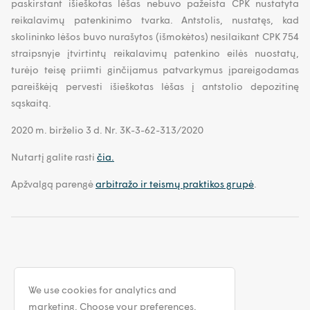
paskirstant išieškotas lėšas nebuvo pažeista CPK nustatyta
reikalavimų patenkinimo tvarka. Antstolis, nustatęs, kad
skolininko lėšos buvo nurašytos (išmokėtos) nesilaikant CPK 754
straipsnyje įtvirtintų reikalavimų patenkino eilės nuostatų,
turėjo teisę priimti ginčijamus patvarkymus įpareigodamas
pareiškėją pervesti išieškotas lėšas į antstolio depozitinę
sąskaitą.
2020 m. birželio 3 d. Nr. 3K-3-62-313/2020
Nutartį galite rasti
čia.
Apžvalgą parengė
arbitražo ir teismų praktikos grupė
.
We use cookies for analytics and
marketing. Choose your preferences.