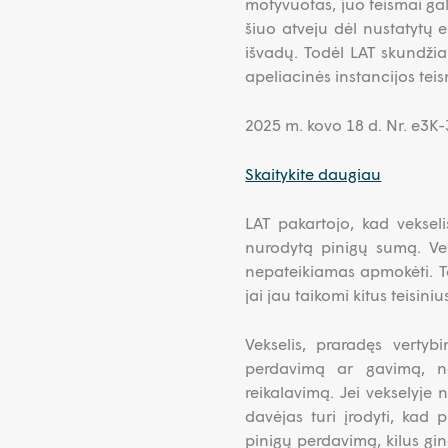
motyvuotas, juo teismai gal
šiuo atveju dėl nustatytų e
išvadų. Todėl LAT skundžia
apeliacinės instancijos teis
2025 m. kovo 18 d. Nr. e3
Skaitykite daugiau
LAT pakartojo, kad vekselis
nurodytą pinigų sumą. Veks
nepateikiamas apmokėti. Tok
jai jau taikomi kitus teisin
Vekselis, praradęs vertybi
perdavimą ar gavimą, nev
reikalavimą. Jei vekselyje
davėjas turi įrodyti, kad p
pinigų perdavimą, kilus ginč