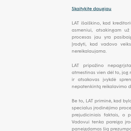
Skaitykite daugiau
LAT išaiškino, kad kreditori
asmeniui, atsakingam už 
procesas jau yra pasibaig
Įrodyti, kad vadovo veiks
nereikalaujama.
LAT pripažino nepagrįst
atmestinas vien dėl to, jog
ir atsakovas įvykdė sprend
nepatenkintą reikalavimo da
Be to, LAT priminė, kad byl
specialus įrodinėjimo proces
prejudiciniais faktais, o 
Vadovui tenka pareiga įrody
paneigdamas šią prezumpc