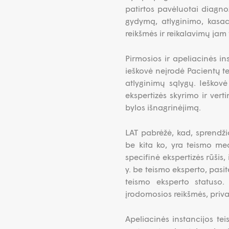
patirtos pavėluotai diagnoz
gydymą, atlyginimo, kasac
reikšmės ir reikalavimų jam 
Pirmosios ir apeliacinės in
ieškovė neįrodė Pacientų tei
atlyginimų sąlygų. Ieškov
ekspertizės skyrimo ir ver
bylos išnagrinėjimą.
LAT pabrėžė, kad, sprendži
be kita ko, yra teismo med
specifinė ekspertizės rūšis, 
y. be teismo eksperto, pasit
teismo eksperto statuso.
įrodomosios reikšmės, privalo
Apeliacinės instancijos te