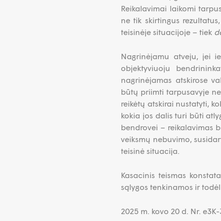
Reikalavimai laikomi tarpusa
ne tik skirtingus rezultatus
teisinėje situacijoje – tiek
d
Nagrinėjamu atveju, jei ie
objektyviuoju bendrinink
nagrinėjamas atskirose vals
būtų priimti tarpusavyje ne
reikėtų atskirai nustatyti, 
kokia jos dalis turi būti at
bendrovei – reikalavimas bū
veiksmų nebuvimo, susidarytų
teisinė situacija.
Kasacinis teismas konstata
sąlygos tenkinamos ir todėl
2025 m. kovo 20 d. Nr. e3