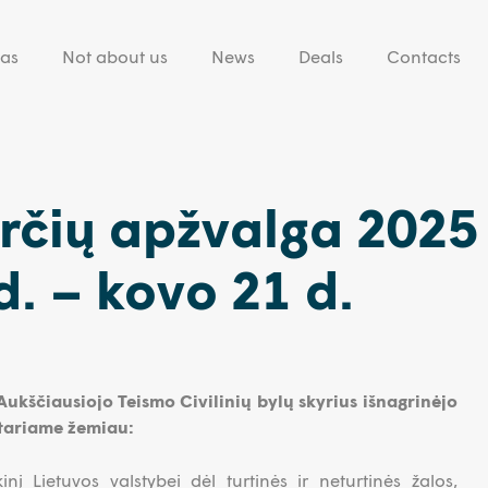
eas
Not about us
News
Deals
Contacts
rčių apžvalga 2025
d. – kovo 21 d.
Aukščiausiojo Teismo Civilinių bylų skyrius išnagrinėjo
ptariame žemiau:
inį Lietuvos valstybei dėl turtinės ir neturtinės žalos,