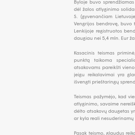
Byloje buvo sprendžiamas t
dėl žalos atlyginimo solid
S. (gyvenančiam Lietuvoje)
Vengrijos bendrovę, buvo t
Lenkijoje registruotos ben
daugiau nei 5,4 mln. Eur ž
Kasacinis teismas priminė
punktą taikoma specialios
atsakovams pareikšti vieno
jeigu reikalavimai yra glau
išvengti prieštaringų sprend
Teismas pažymėjo, kad vien 
atlyginimo, savaime nereišk
dėlto atsakovų daugetas yra 
ar kyla reali nesuderinam
Pasak teismo, glaudus reika