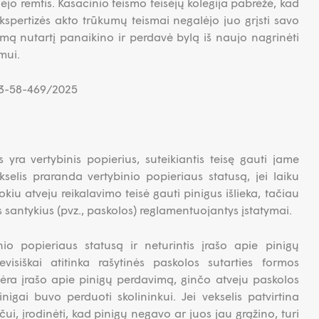
ėjo remtis. Kasacinio teismo teisėjų kolegija pabrėžė, kad
kspertizės akto trūkumų teismai negalėjo juo grįsti savo
mą nutartį panaikino ir perdavė bylą iš naujo nagrinėti
mui.
K-3-58-469/2025
 yra vertybinis popierius, suteikiantis teisę gauti jame
elis praranda vertybinio popieriaus statusą, jei laiku
iu atveju reikalavimo teisė gauti pinigus išlieka, tačiau
ius santykius (pvz., paskolos) reglamentuojantys įstatymai.
nio popieriaus statusą ir neturintis įrašo apie pinigų
isiškai atitinka rašytinės paskolos sutarties formos
 nėra įrašo apie pinigų perdavimą, ginčo atveju paskolos
inigai buvo perduoti skolininkui. Jei vekselis patvirtina
ui, įrodinėti, kad pinigų negavo ar juos jau grąžino, turi