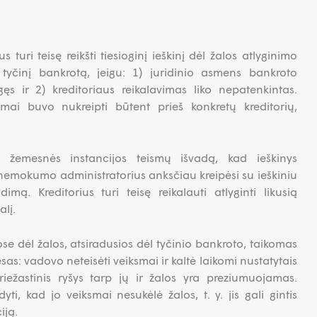
us turi teisę reikšti tiesioginį ieškinį dėl žalos atlyginimo
tyčinį bankrotą, jeigu: 1) juridinio asmens bankroto
ęs ir 2) kreditoriaus reikalavimas liko nepatenkintas.
mai buvo nukreipti būtent prieš konkretų kreditorių,
a žemesnės instancijos teismų išvadą, kad ieškinys
 nemokumo administratorius anksčiau kreipėsi su ieškiniu
imą. Kreditorius turi teisę reikalauti atlyginti likusią
lį.
ose dėl žalos, atsiradusios dėl tyčinio bankroto, taikomas
as: vadovo neteisėti veiksmai ir kaltė laikomi nustatytais
priežastinis ryšys tarp jų ir žalos yra preziumuojamas.
ti, kad jo veiksmai nesukėlė žalos, t. y. jis gali gintis
iją.