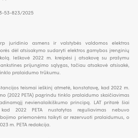
K-3-53-823/2025
rp juridinio asmens ir valstybės valdomos elektros
rės dėl atsisakymo sudaryti elektros gamybos įrenginių
kolą. Ieškovė 2022 m. kreipėsi į atsakovę su prašymu
šankstines prijungimo sąlygas, tačiau atsakovė atsisakė,
nklo pralaidumo trūkumu.
stancijos teismai ieškinį atmetė, konstatavę, kad 2022 m.
vimo (2022 PETA) pagrindu tinklo pralaidumo skaičiavimas
dinamąjį nevienalaikiškumo principą. LAT pritarė šiai
, kad 2022 PETA nustatytas reguliavimas nebuvo
ojimo priemonėms taikyti ar rezervuoti pralaidumus, o
2023 m. PETA redakcija.