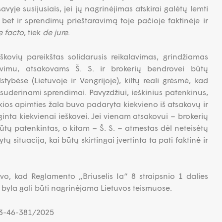
vyje susijusiais, jei jų nagrinėjimas atskirai galėtų lemti
, bet ir sprendimų prieštaravimą toje pačioje faktinėje ir
e facto
, tiek
de jure
.
škovių pareikštas solidarusis reikalavimas, grindžiamas
avimu, atsakovams Š. S. ir brokerių bendrovei būtų
tybėse (Lietuvoje ir Vengrijoje), kiltų reali grėsmė, kad
suderinami sprendimai. Pavyzdžiui, ieškinius patenkinus,
kokios apimties žala buvo padaryta kiekvieno iš atsakovų ir
lyginta kiekvienai ieškovei. Jei vienam atsakovui – brokerių
tų patenkintas, o kitam – Š. S. – atmestas dėl neteisėtų
 situacija, kai būtų skirtingai įvertinta ta pati faktinė ir
vo, kad Reglamento „Briuselis Ia“ 8 straipsnio 1 dalies
 byla gali būti nagrinėjama Lietuvos teismuose.
K-3-46-381/2025