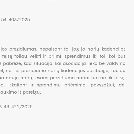
3-54-403/2025
ijos prezidiumas, nepaisant to, jog jo narių kadencijos
teisę toliau veikti ir priimti sprendimus iki tol, kol bus
as pabrėžė, kad situacija, kai asociacija lieka be valdymo
ėl, net jei prezidiumo narių kadencijos pasibaigė, tačiau
ko naujų narių, esami prezidiumo nariai turi ne tik teisę,
bą, įskaitant ir sprendimų priėmimą, pavyzdžiui, dėl
šaukimo iš pareigų.
K-3-43-421/2025