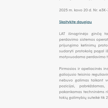
2025 m. kovo 20 d. Nr. e3
Skaitykite daugiau
LAT išnagrinėjo ginčą ta
perdavimo sistemos operato
prijungimo ketinimų proto
sudaryti protokolą pagal i
motyvuodama perdavimo ti
Pirmosios ir apeliacinės in
galiojusio teisinio regulia
nebuvo galimas taikant va
pozicijai, pabrėždamas
pakankamas techninėms rib
tokių galimybių suteikė tik 