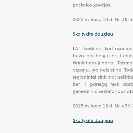
paskolos gavėjas.
2025 m. kovo 18 d. Nr. 3K-
Skaitykite daugiau
LAT išaiškino, kad asociac
buvo pasibaigusios, turėjo 
išrinkti nauji nariai. Teism
organų, yra neleistina. Tod
regioniniai rinkimai neišrin
bet ir pareigą tęsti dar
generalinio sekretoriaus at
2025 m. kovo 18 d. Nr. e3
Skaitykite daugiau