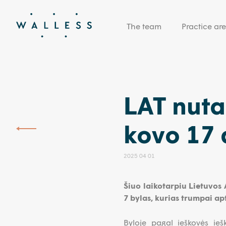
The team
Practice ar
LAT nuta
kovo 17 
2025 04 01
Šiuo laikotarpiu Lietuvos 
7 bylas, kurias trumpai a
Byloje pagal ieškovės iešk