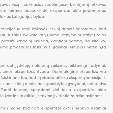
avus vėžį ir sukėlusios sudėtingesnį bei ilgesnį ieškovės
inis teismas pasisakė dėl ekspertizės akto įrodomosios
tokios kategorijos bylose.
stancijos teismai ieškovės ieškinį atmetė konstatavę, kad
sių ir žalos sveikatai atlyginimo įstatyme nustatytų žalos
ė pateikė kasacinį skundą, kvestionuodama, be kita ko,
tinimo procedūros trūkumus, galimai lėmusius neteisingą
ant dėl gydytojų neteisėtų veiksmų, reikšmingi įrodymai,
icinos ekspertizės išvada. Deontologinė ekspertizė yra
išsiskirianti tuo, kad ją visada atlieka ekspertų komisija, t.
elkiami ir kitų medicinos specialybių gydytojai, neturintys
 Todėl teismai, spręsdami dėl tokio ekspertizės akto
 įvertinti jo atitiktį įstatyme įtvirtintiems reikalavimams.
ismas manė, kad nors ekspertizės aktas nebuvo išsamiai