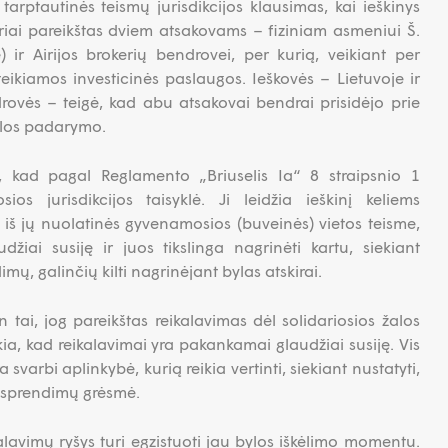
arptautinės teismų jurisdikcijos klausimas, kai ieškinys
ariai pareikštas dviem atsakovams – fiziniam asmeniui Š.
 ir Airijos brokerių bendrovei, per kurią, veikiant per
eikiamos investicinės paslaugos. Ieškovės – Lietuvoje ir
drovės – teigė, kad abu atsakovai bendrai prisidėjo prie
alos padarymo.
, kad pagal Reglamento „Briuselis Ia“ 8 straipsnio 1
ios jurisdikcijos taisyklė. Ji leidžia ieškinį keliems
 iš jų nuolatinės gyvenamosios (buveinės) vietos teisme,
džiai susiję ir juos tikslinga nagrinėti kartu, siekiant
imų, galinčių kilti nagrinėjant bylas atskirai.
tai, jog pareikštas reikalavimas dėl solidariosios žalos
ia, kad reikalavimai yra pakankamai glaudžiai susiję. Vis
svarbi aplinkybė, kurią reikia vertinti, siekiant nustatyti,
ų sprendimų grėsmė.
lavimų ryšys turi egzistuoti jau bylos iškėlimo momentu.