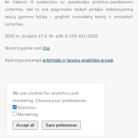
ko tikėjosi iš sudarytos su pardavėju pirkimo-pardavimo
sutarties, dėl to yra pagrindas taikyti pirkėjo reikalaujamą
teisių gynimo būdą – grąžinti sumokėtą kainą ir atsisakyti
sutarties.
2020 m. birželio 17 d. Nr. e3K-3-193-421/2020
Nutartį galite rasti
čia
.
Apžvalgą parengė
arbitražo ir teismų praktikos grupė
.
We use cookies for analytics and
marketing. Choose your preferences.
Statistics
Marketing
info@walless.com
Accept all
Save preferences
Privacy Policy
General Terms