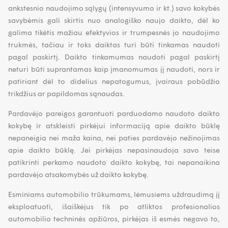
ankstesnio naudojimo sąlygų (intensyvumo ir kt.) savo kokybės
savybėmis gali skirtis nuo analogiško naujo daikto, dėl ko
galima tikėtis mažiau efektyvios ir trumpesnės jo naudojimo
trukmės, tačiau ir toks daiktas turi būti tinkamas naudoti
pagal paskirtį. Daikto tinkamumas naudoti pagal paskirtį
neturi būti suprantamas kaip įmanomumas jį naudoti, nors ir
patiriant dėl to didelius nepatogumus, įvairaus pobūdžio
trikdžius ar papildomas sąnaudas.
Pardavėjo pareigos garantuoti parduodamo naudoto daikto
kokybę ir atskleisti pirkėjui informaciją apie daikto būklę
nepaneigia nei maža kaina, nei paties pardavėjo nežinojimas
apie daikto būklę. Jei pirkėjas nepasinaudoja savo teise
patikrinti perkamo naudoto daikto kokybę, tai nepanaikina
pardavėjo atsakomybės už daikto kokybę.
Esminiams automobilio trūkumams, lėmusiems uždraudimą jį
eksploatuoti, išaiškėjus tik po atliktos profesionalios
automobilio techninės apžiūros, pirkėjas iš esmės negavo to,